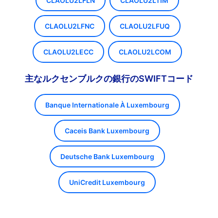
CLAOLU2LFLN
CLAOLU2LTIM
CLAOLU2LFNC
CLAOLU2LFUQ
CLAOLU2LECC
CLAOLU2LCOM
主なルクセンブルクの銀行のSWIFTコード
Banque Internationale À Luxembourg
Caceis Bank Luxembourg
Deutsche Bank Luxembourg
UniCredit Luxembourg