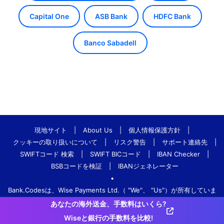
Capital One
ASB Bank
HDFC Bank
Banco Sabadell
現地サイト
|
About Us
|
個人情報保護方針
|
クッキーの取り扱いについて
|
リスク警告
|
サポート連絡先
|
SWIFTコード 検索
|
SWIFT BICコード
|
IBAN Checker
|
BSBコードを検証
|
IBANジェネレーター
•
Bank.Codesは、Wise Payments Ltd.（ "We"、 "Us"）が所有していま
す。
あなたの海外送金、手数料はいくら?
Wiseと銀行の手数料を比較!