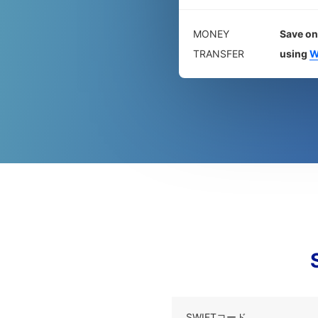
MONEY
Save on
TRANSFER
using
W
SWIFTコード