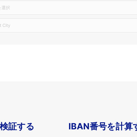
を選択
t City
を検証する
IBAN番号を計算