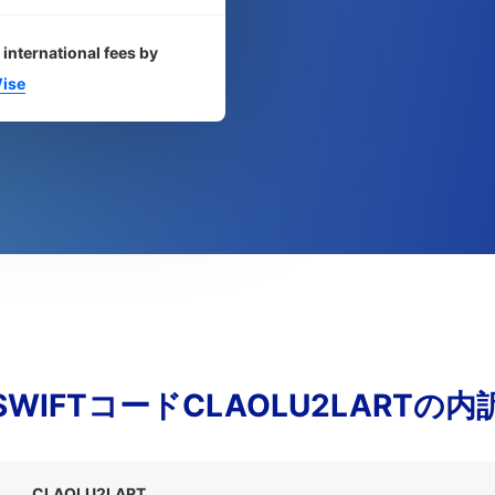
 international fees by
ise
SWIFTコードCLAOLU2LARTの内
CLAOLU2LART