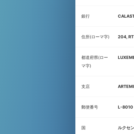
銀行
CALAST
住所(ローマ字)
204, R
都道府県(ロー
LUXEM
マ字)
支店
ARTEMI
郵便番号
L-8010
国
ルクセ