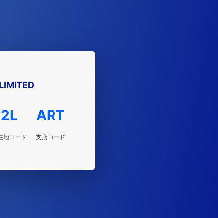
LIMITED
2L
ART
在地コード
支店コード