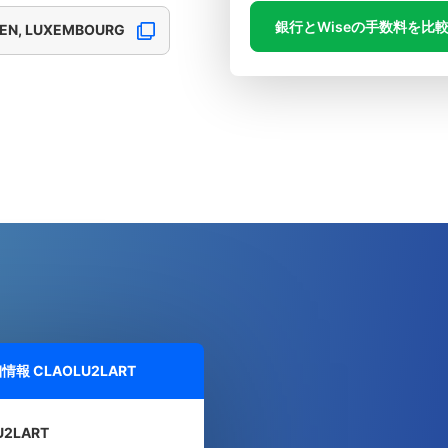
銀行とWiseの手数料を比
SEN, LUXEMBOURG
細情報
CLAOLU2LART
U2LART