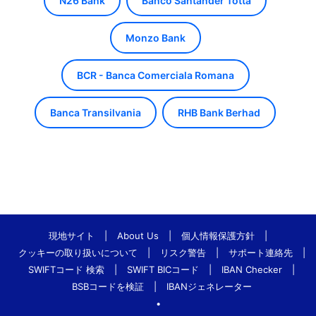
N26 Bank
Banco Santander Totta
Monzo Bank
BCR - Banca Comerciala Romana
Banca Transilvania
RHB Bank Berhad
現地サイト
|
About Us
|
個人情報保護方針
|
クッキーの取り扱いについて
|
リスク警告
|
サポート連絡先
|
SWIFTコード 検索
|
SWIFT BICコード
|
IBAN Checker
|
BSBコードを検証
|
IBANジェネレーター
•