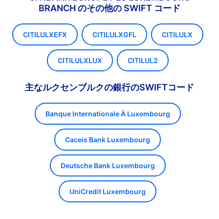
BRANCH のその他の SWIFT コード
CITILULXEFX
CITILULXGFL
CITILULX
CITILULXLUX
CITILUL2
主なルクセンブルクの銀行のSWIFTコード
Banque Internationale À Luxembourg
Caceis Bank Luxembourg
Deutsche Bank Luxembourg
UniCredit Luxembourg