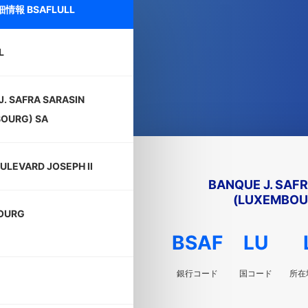
詳細情報
BSAFLULL
L
J. SAFRA SARASIN
OURG) SA
OULEVARD JOSEPH II
BANQUE J. SAF
(LUXEMBOU
OURG
BSAF
LU
銀行コード
国コード
所在