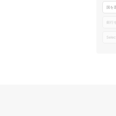
国を
銀行
Selec