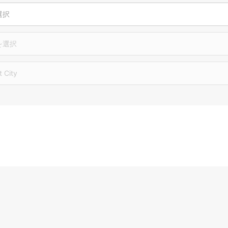
選択
を選択
t City