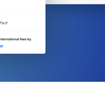
ブルク
nternational fees by
se