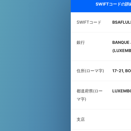
SWIFTコードの
SWIFTコード
BSAFLUL
銀行
BANQUE 
(LUXEMB
住所(ローマ字)
17-21, B
都道府県(ロー
LUXEMB
マ字)
支店