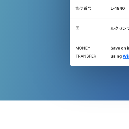
郵便番号
L-1840
国
ルクセン
MONEY
Save on i
TRANSFER
using
Wi