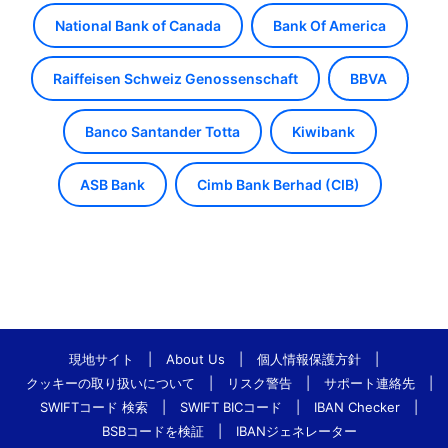
National Bank of Canada
Bank Of America
Raiffeisen Schweiz Genossenschaft
BBVA
Banco Santander Totta
Kiwibank
ASB Bank
Cimb Bank Berhad (CIB)
現地サイト
|
About Us
|
個人情報保護方針
|
クッキーの取り扱いについて
|
リスク警告
|
サポート連絡先
|
SWIFTコード 検索
|
SWIFT BICコード
|
IBAN Checker
|
BSBコードを検証
|
IBANジェネレーター