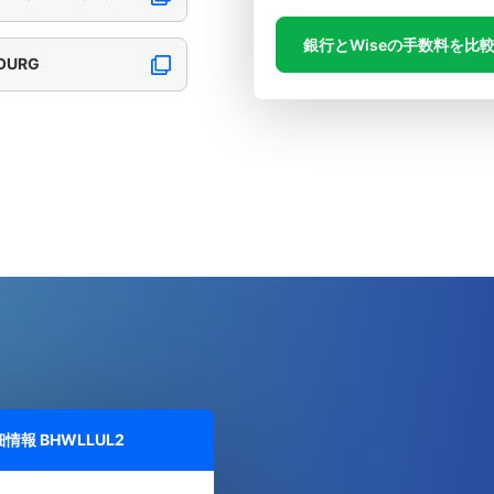
銀行とWiseの手数料を比
BOURG
細情報
BHWLLUL2