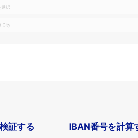
を選択
t City
を検証する
IBAN番号を計算