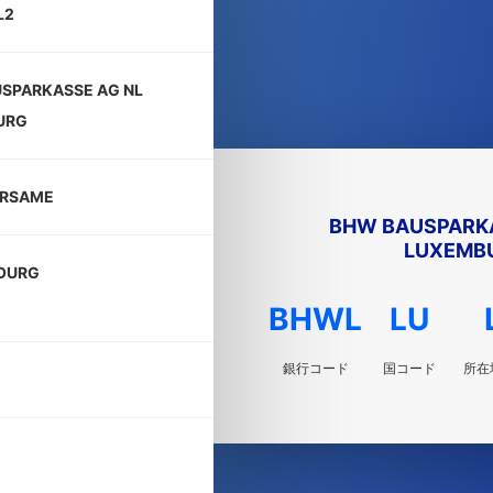
L2
SPARKASSE AG NL
URG
 ERSAME
BHW BAUSPARKA
LUXEMB
OURG
BHWL
LU
銀行コード
国コード
所在