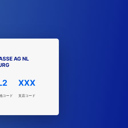
SSE AG NL
URG
L2
XXX
地コード
支店コード