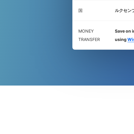
国
ルクセン
MONEY
Save on i
TRANSFER
using
Wi