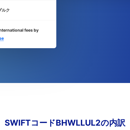
ブルク
nternational fees by
se
SWIFTコードBHWLLUL2の内訳