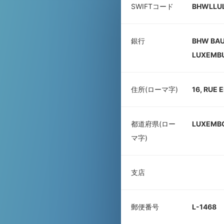
SWIFTコード
BHWLLU
銀行
BHW BAU
LUXEMB
住所(ローマ字)
16, RUE
都道府県(ロー
LUXEMB
マ字)
支店
郵便番号
L-1468