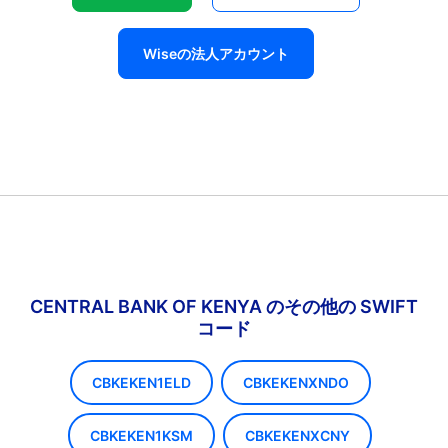
Wiseの法人アカウント
CENTRAL BANK OF KENYA のその他の SWIFT
コード
CBKEKEN1ELD
CBKEKENXNDO
CBKEKEN1KSM
CBKEKENXCNY