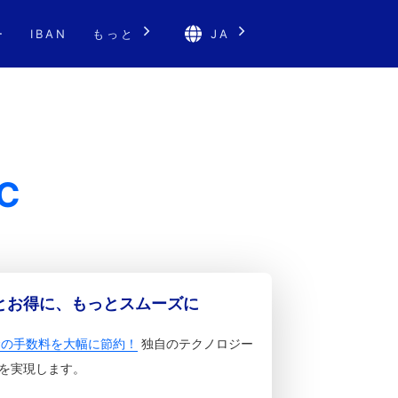
ー
IBAN
もっと
JA
C
っとお得に、もっとスムーズに
金の手数料を大幅に節約！
独自のテクノロジー
を実現します。