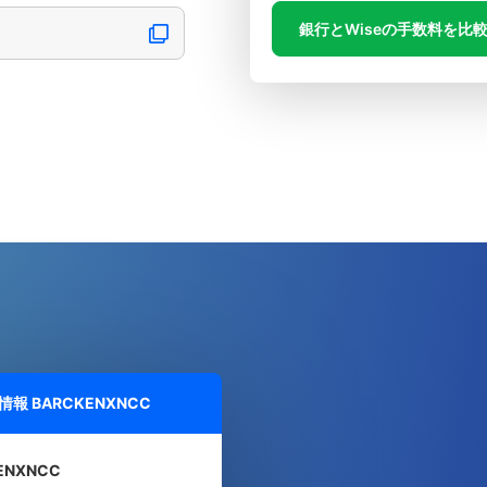
銀行とWiseの手数料を比
細情報
BARCKENXNCC
ENXNCC