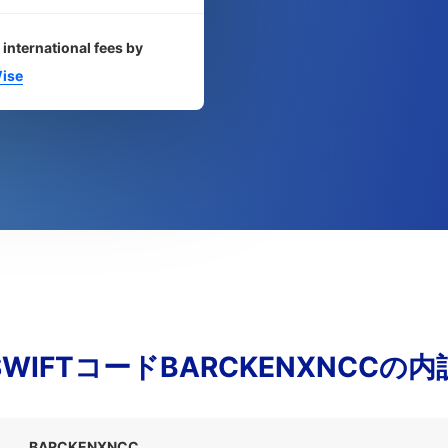
 international fees by
ise
SWIFTコードBARCKENXNCCの内
BARCKENXNCC