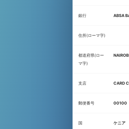
銀行
ABSA B
住所(ローマ字)
都道府県(ロー
NAIROB
マ字)
支店
CARD C
郵便番号
00100
国
ケニア