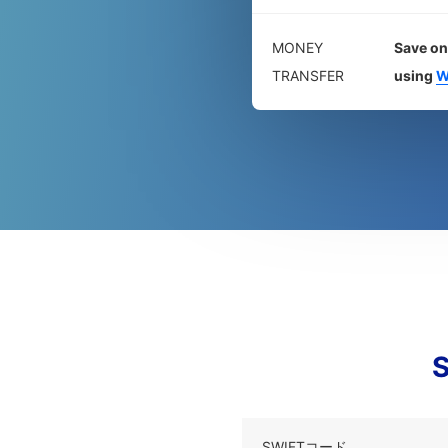
MONEY
Save on
TRANSFER
using
W
SWIFTコード