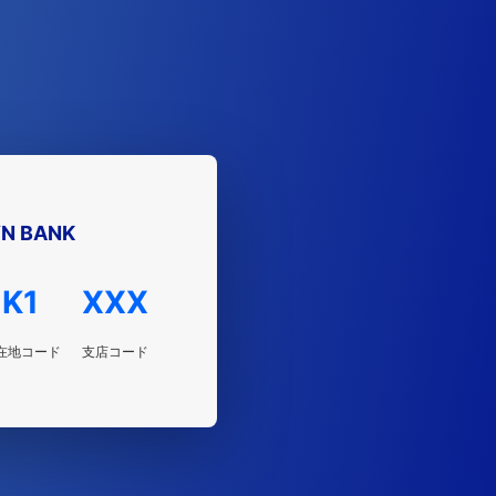
YN BANK
K1
XXX
在地コード
支店コード