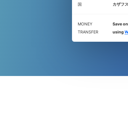
国
カザフ
MONEY
Save on
TRANSFER
using
W