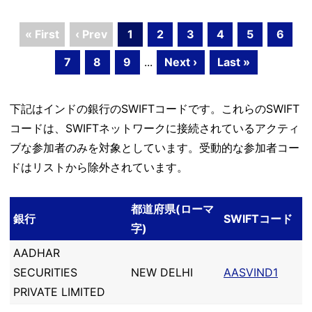
« First
‹ Prev
1
2
3
4
5
6
7
8
9
...
Next ›
Last »
下記はインドの銀行のSWIFTコードです。これらのSWIFT
コードは、SWIFTネットワークに接続されているアクティ
ブな参加者のみを対象としています。受動的な参加者コー
ドはリストから除外されています。
都道府県(ローマ
銀行
SWIFTコード
字)
AADHAR
SECURITIES
NEW DELHI
AASVIND1
PRIVATE LIMITED