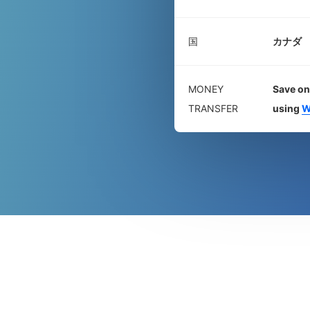
国
カナダ
MONEY
Save on
TRANSFER
using
W