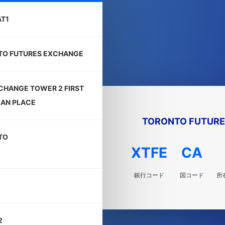
T1
TO FUTURES EXCHANGE
CHANGE TOWER 2 FIRST
AN PLACE
TORONTO FUTURE
TO
XTFE
CA
銀行コード
国コード
所
2