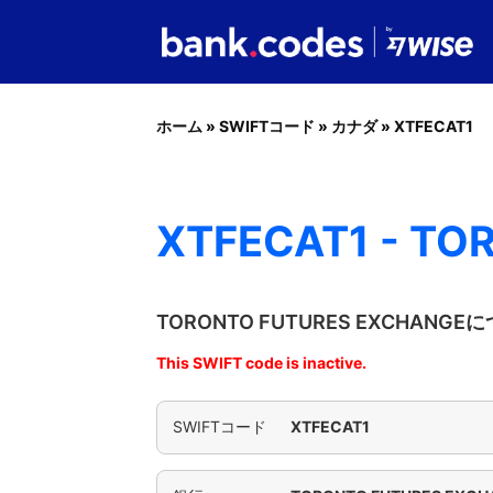
ホーム
»
SWIFTコード
»
カナダ
»
XTFECAT1
XTFECAT1 - T
TORONTO FUTURES EXCHAN
This SWIFT code is inactive.
SWIFTコード
XTFECAT1