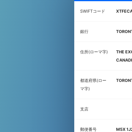
SWIFTコード
XTFECA
銀行
TORON
住所(ローマ字)
THE EX
CANADI
都道府県(ロー
TORON
マ字)
支店
郵便番号
M5X 1J