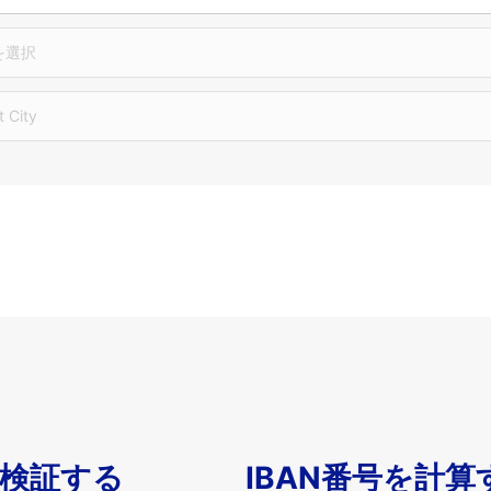
を選択
t City
を検証する
IBAN番号を計算