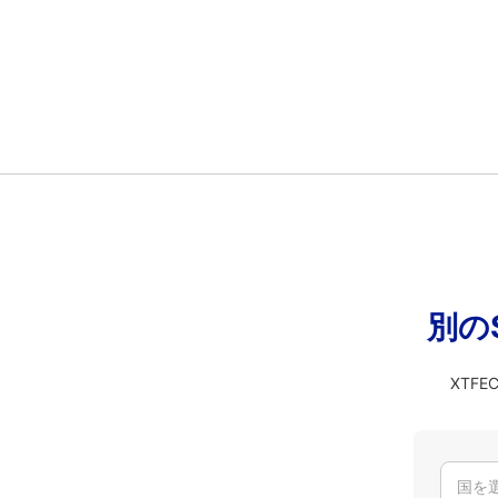
別の
XTF
国を