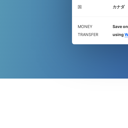
国
カナダ
MONEY
Save on
TRANSFER
using
W