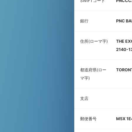
SWIFTコード
PNCCC
銀行
PNC BA
住所(ローマ字)
THE EX
2140-1
都道府県(ロー
TORON
マ字)
支店
郵便番号
M5X 1E