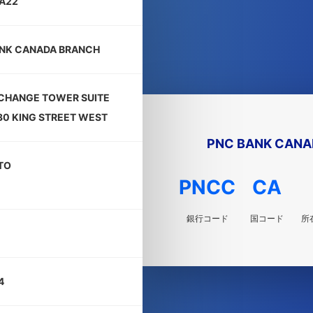
A22
NK CANADA BRANCH
CHANGE TOWER SUITE
30 KING STREET WEST
PNC BANK CANA
TO
PNCC
CA
銀行コード
国コード
所
4