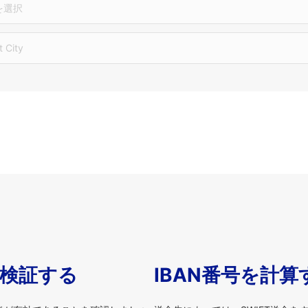
を選択
t City
を検証する
IBAN番号を計算