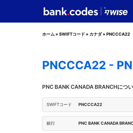
ホーム
»
SWIFTコード
»
カナダ
»
PNCCCA22
PNCCCA22 - P
PNC BANK CANADA BRANCH
SWIFTコード
PNCCCA22
銀行
PNC BANK CANADA BRAN