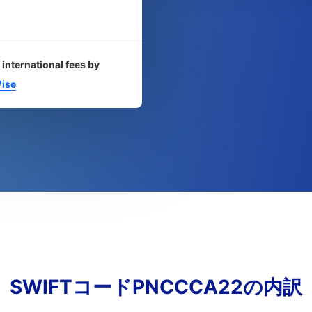
 international fees by
ise
SWIFTコードPNCCCA22の内訳