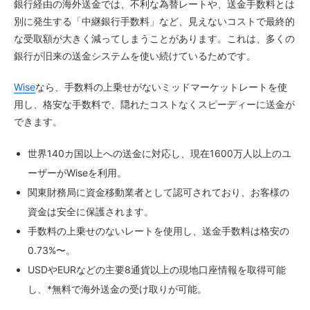
銀行経由の海外送金では、不利な為替レートや、送金手数料とは
別に発生する「中継銀行手数料」など、見えないコストで最終的
な受取額が大きく減ってしまうことがあります。これは、多くの
銀行が旧来の送金システムを使い続けているためです。
Wise
なら、手数料の上乗せがないミッドマーケットレートを使
用し、格安な手数料で、隠れたコストなくスピーディーに送金が
できます。
世界140カ国以上への送金に対応し、現在1600万人以上のユ
ーザーがWiseを利用。
関東財務局に資金移動業者として認可されており、お客様の
資金は安全に保護されます。
手数料の上乗せのないレートを使用し、送金手数料は格安の
0.73%〜。
USDやEURなどの主要8通貨以上の現地口座情報を取得可能
し、*無料で海外送金の受け取りが可能。