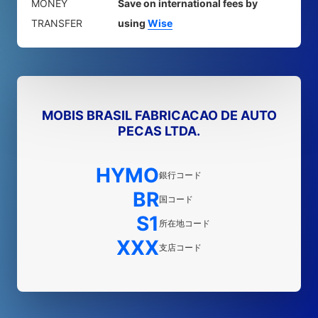
MONEY
Save on international fees by
TRANSFER
using
Wise
MOBIS BRASIL FABRICACAO DE AUTO
PECAS LTDA.
HYMO
銀行コード
BR
国コード
S1
所在地コード
XXX
支店コード