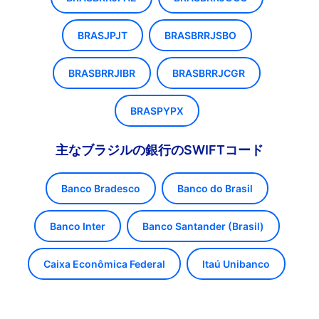
BRASJPJT
BRASBRRJSBO
BRASBRRJIBR
BRASBRRJCGR
BRASPYPX
主なブラジルの銀行のSWIFTコード
Banco Bradesco
Banco do Brasil
Banco Inter
Banco Santander (Brasil)
Caixa Econômica Federal
Itaú Unibanco