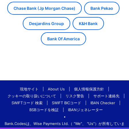
Chase Bank (Jp Morgan Chase)
Bank Pekao
Desjardins Group
K&H Bank
Bank Of America
現地サイト
|
About Us
|
個人情報保護方針
|
クッキーの取り扱いについて
|
リスク警告
|
サポート連絡先
|
SWIFTコード 検索
|
SWIFT BICコード
|
IBAN Checker
|
BSBコードを検証
|
IBANジェネレーター
•
Bank.Codesは、Wise Payments Ltd.（ "We"、 "Us"）が所有していま