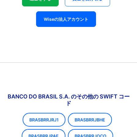
Wiseの法人アカウント
BANCO DO BRASIL S.A. のその他の SWIFT コー
ド
BRASBRRJRJ1
BRASBRRJBHE
BRASBRRJPAE
BRASBRRJOCO