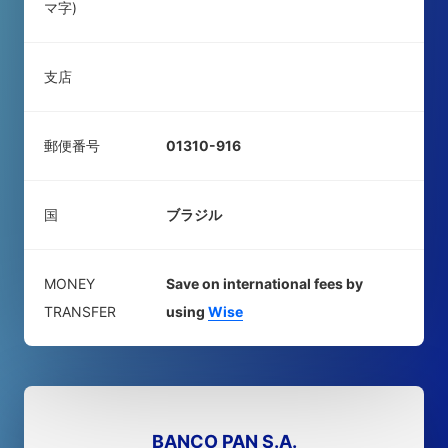
マ字)
支店
郵便番号
01310-916
国
ブラジル
MONEY
Save on international fees by
TRANSFER
using
Wise
BANCO PAN S.A.