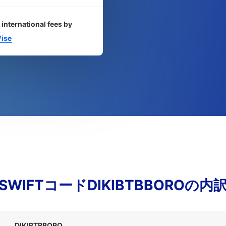
 international fees by
ise
SWIFTコードDIKIBTBBOROの内
DIKIBTBBORO