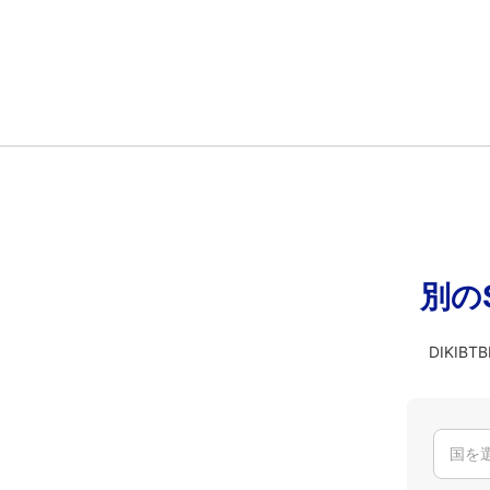
別の
DIKI
国を