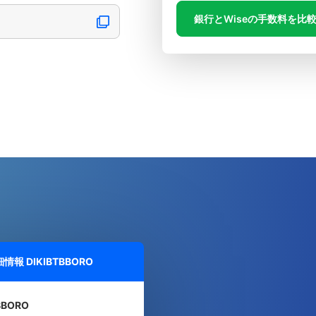
銀行とWiseの手数料を比
U
細情報
DIKIBTBBORO
BBORO