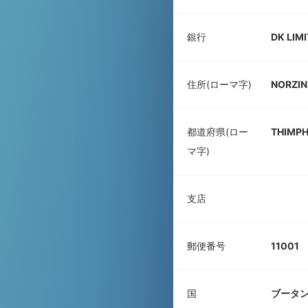
銀行
DK LIM
住所(ローマ字)
NORZIN
都道府県(ロー
THIMP
マ字)
支店
郵便番号
11001
国
ブータ