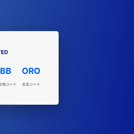
TED
BB
ORO
在地コード
支店コード