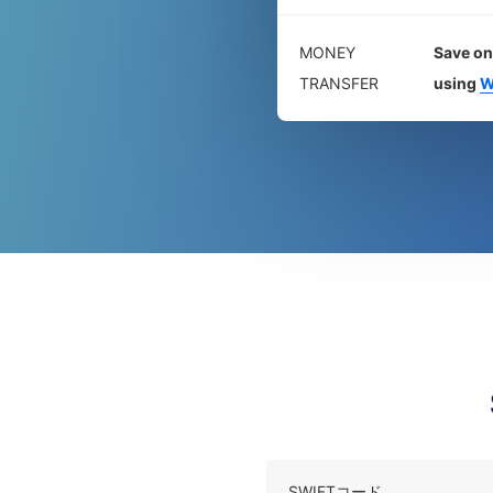
MONEY
Save on
TRANSFER
using
W
SWIFTコード