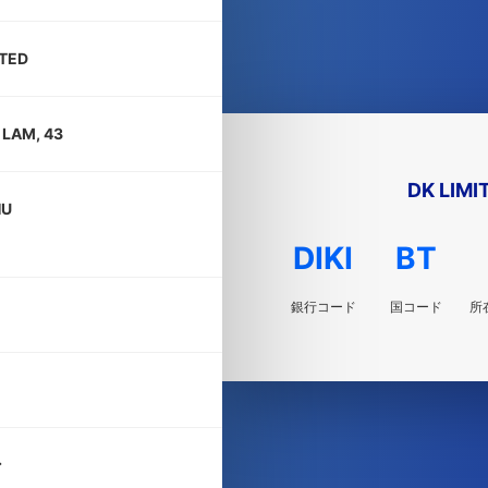
ITED
 LAM, 43
DK LIMI
HU
DIKI
BT
銀行コード
国コード
所
ン