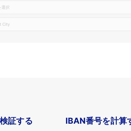
を選択
t City
を検証する
IBAN番号を計算