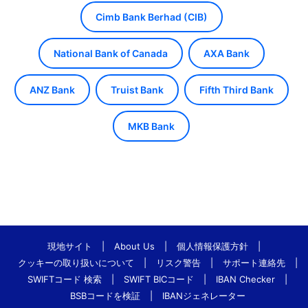
Cimb Bank Berhad (CIB)
National Bank of Canada
AXA Bank
ANZ Bank
Truist Bank
Fifth Third Bank
MKB Bank
現地サイト
|
About Us
|
個人情報保護方針
|
クッキーの取り扱いについて
|
リスク警告
|
サポート連絡先
|
SWIFTコード 検索
|
SWIFT BICコード
|
IBAN Checker
|
BSBコードを検証
|
IBANジェネレーター