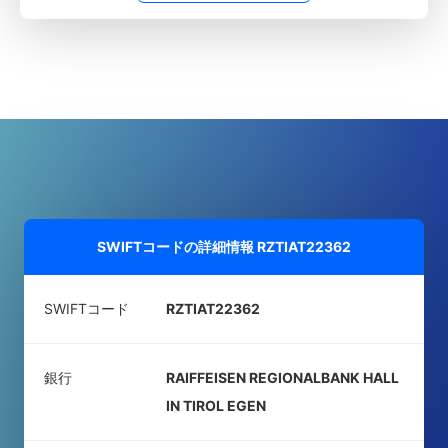
SWIFTコードの詳細情報
RZTIAT22362
SWIFTコード
RZTIAT22362
銀行
RAIFFEISEN REGIONALBANK HALL
IN TIROL EGEN