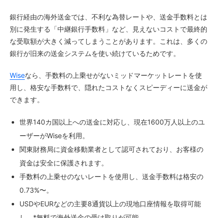
銀行経由の海外送金では、不利な為替レートや、送金手数料とは
別に発生する「中継銀行手数料」など、見えないコストで最終的
な受取額が大きく減ってしまうことがあります。これは、多くの
銀行が旧来の送金システムを使い続けているためです。
Wise
なら、手数料の上乗せがないミッドマーケットレートを使
用し、格安な手数料で、隠れたコストなくスピーディーに送金が
できます。
世界140カ国以上への送金に対応し、現在1600万人以上のユ
ーザーがWiseを利用。
関東財務局に資金移動業者として認可されており、お客様の
資金は安全に保護されます。
手数料の上乗せのないレートを使用し、送金手数料は格安の
0.73%〜。
USDやEURなどの主要8通貨以上の現地口座情報を取得可能
し、*無料で海外送金の受け取りが可能。