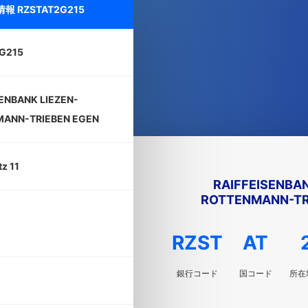
細情報
RZSTAT2G215
G215
SENBANK LIEZEN-
ANN-TRIEBEN EGEN
z 11
RAIFFEISENBAN
ROTTENMANN-TR
RZST
AT
銀行コード
国コード
所在