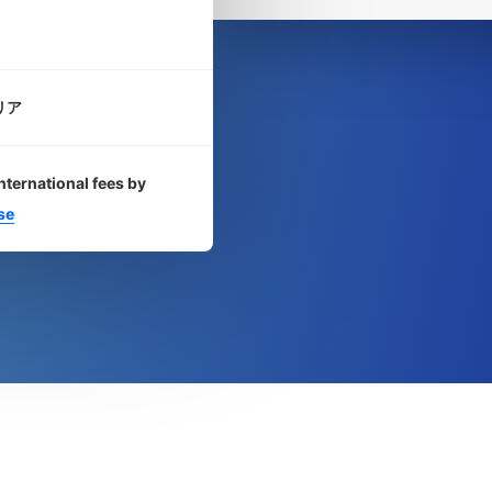
リア
nternational fees by
se