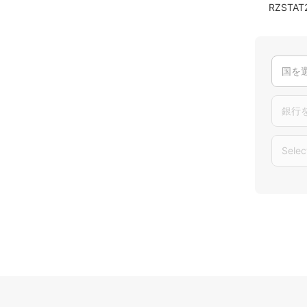
RZST
国を
銀行
Selec