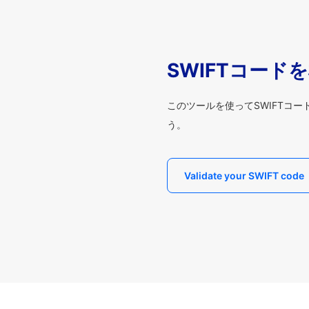
SWIFTコード
このツールを使ってSWIFTコ
う。
Validate your SWIFT code