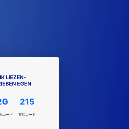
K LIEZEN-
IEBEN EGEN
2G
215
地コード
支店コード