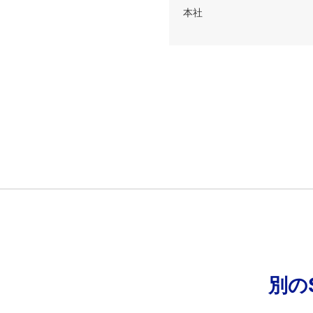
本社
別の