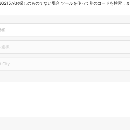
AT2G215がお探しのものでない場合 ツールを使って別のコードを検索し
選択
を選択
t City