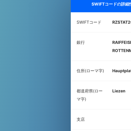
SWIFTコードの詳
SWIFTコード
RZSTAT2
銀行
RAIFFEI
ROTTENM
住所(ローマ字)
Hauptplat
都道府県(ロー
Liezen
マ字)
支店