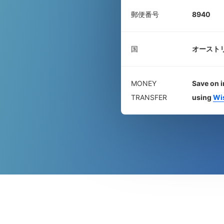
郵便番号
8940
国
オースト
MONEY
Save on i
TRANSFER
using
Wi