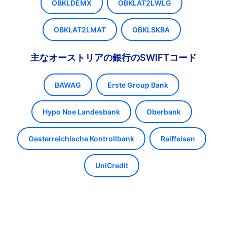
OBKLDEMX
OBKLAT2LWLG
OBKLAT2LMAT
OBKLSKBA
主なオーストリアの銀行のSWIFTコード
BAWAG
Erste Group Bank
Hypo Noe Landesbank
Oberbank
Oesterreichische Kontrollbank
Raiffeisen
UniCredit