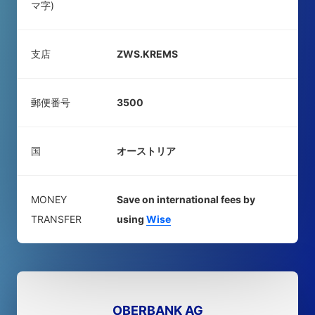
マ字)
支店
ZWS.KREMS
郵便番号
3500
国
オーストリア
MONEY
Save on international fees by
TRANSFER
using
Wise
OBERBANK AG