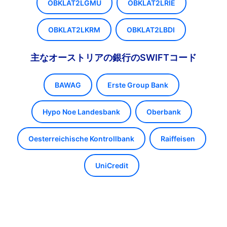
OBKLAT2LGMU
OBKLAT2LRIE
OBKLAT2LKRM
OBKLAT2LBDI
主なオーストリアの銀行のSWIFTコード
BAWAG
Erste Group Bank
Hypo Noe Landesbank
Oberbank
Oesterreichische Kontrollbank
Raiffeisen
UniCredit