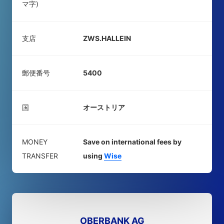
マ字)
支店
ZWS.HALLEIN
郵便番号
5400
国
オーストリア
MONEY
Save on international fees by
TRANSFER
using
Wise
OBERBANK AG