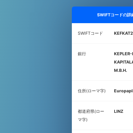
SWIFTコードの
SWIFTコード
KEFKAT2
銀行
KEPLER-
KAPITAL
M.B.H.
住所(ローマ字)
Europapl
都道府県(ロー
LINZ
マ字)