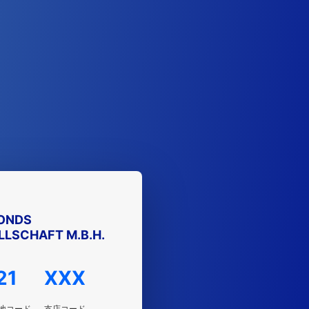
ONDS
LSCHAFT M.B.H.
21
XXX
地コード
支店コード