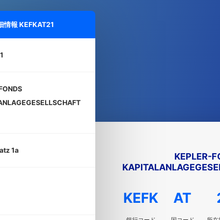
詳細情報
KEFKAT21
1
FONDS
ANLAGEGESELLSCHAFT
atz 1a
KEPLER-F
KAPITALANLAGEGESEL
KEFK
AT
銀行コード
国コード
所在