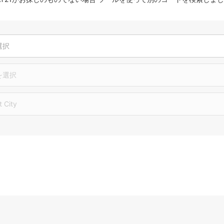
選択
を選択
t City