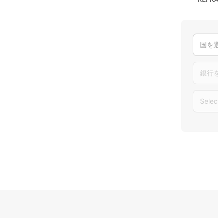
国を
銀行
Selec