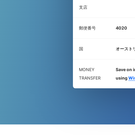
支店
郵便番号
4020
国
オースト
MONEY
Save on i
TRANSFER
using
Wi