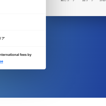
リア
nternational fees by
se