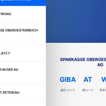
WWHA5
SE OBEROESTERREICH
ATZ 7
SPARKASSE OBEROES
AG
R IN DER AU
GIBA
AT
銀行コード
国コード
所在
ST.PETER/AU