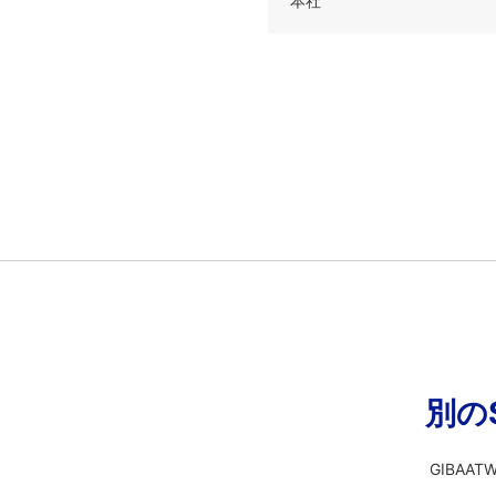
本社
別の
GIBA