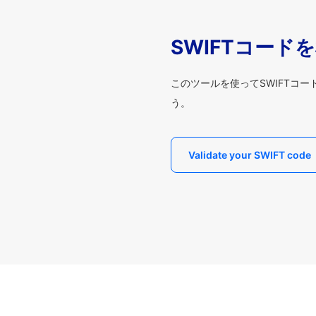
SWIFTコード
このツールを使ってSWIFTコ
う。
Validate your SWIFT code