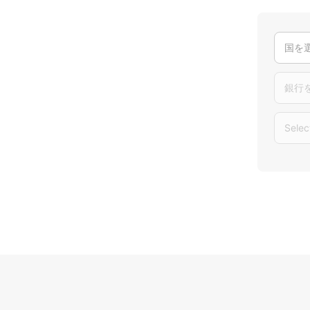
国を
銀行
Selec