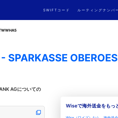
SWIFTコード
ルーティングナンバ
ATWWHA5
- SPARKASSE OBEROES
 BANK AGについての
Wiseで海外送金をも
Wise（ワイズ）なら、海外送