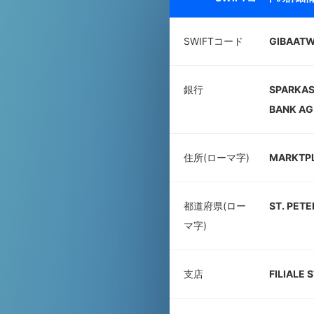
SWIFTコード
GIBAAT
銀行
SPARKAS
BANK AG
住所(ローマ字)
MARKTPL
都道府県(ロー
ST. PETE
マ字)
支店
FILIALE 