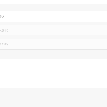
選択
を選択
t City