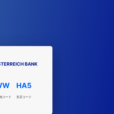
TERREICH BANK
WW
HA5
地コード
支店コード