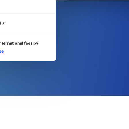
リア
nternational fees by
se