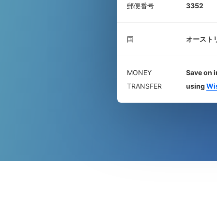
郵便番号
3352
国
オースト
MONEY
Save on i
TRANSFER
using
Wi