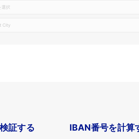
を選択
t City
を検証する
IBAN番号を計算