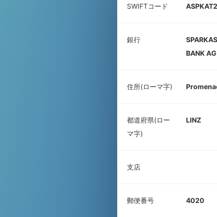
SWIFTコード
ASPKAT2
銀行
SPARKAS
BANK AG
住所(ローマ字)
Promenad
都道府県(ロー
LINZ
マ字)
支店
郵便番号
4020