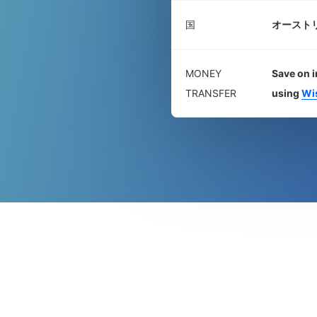
国
オースト
MONEY
Save on i
TRANSFER
using
Wi