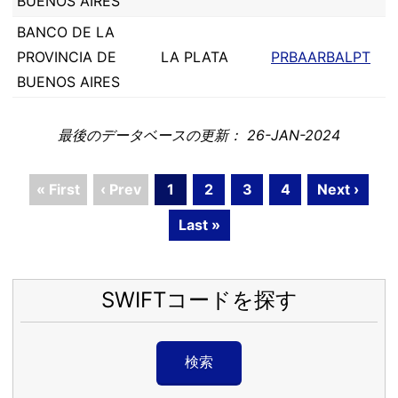
BUENOS AIRES
BANCO DE LA
PROVINCIA DE
LA PLATA
PRBAARBALPT
BUENOS AIRES
最後のデータベースの更新： 26-JAN-2024
« First
‹ Prev
1
2
3
4
Next ›
Last »
SWIFTコードを探す
検索