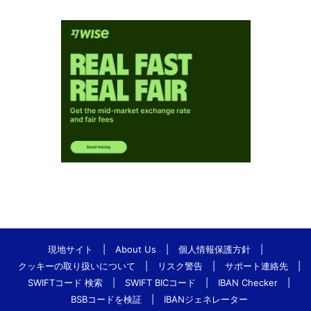
現地サイト
|
About Us
|
個人情報保護方針
|
クッキーの取り扱いについて
|
リスク警告
|
サポート連絡先
|
SWIFTコード 検索
|
SWIFT BICコード
|
IBAN Checker
|
BSBコードを検証
|
IBANジェネレーター