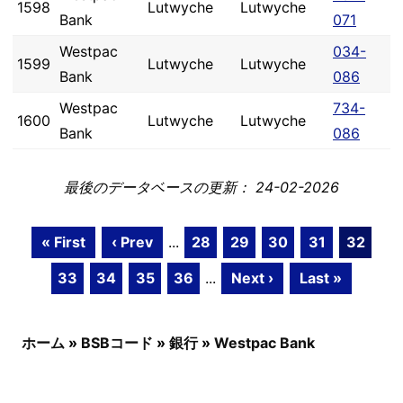
1598
Lutwyche
Lutwyche
Bank
071
Westpac
034-
1599
Lutwyche
Lutwyche
Bank
086
Westpac
734-
1600
Lutwyche
Lutwyche
Bank
086
最後のデータベースの更新： 24-02-2026
« First
‹ Prev
...
28
29
30
31
32
33
34
35
36
...
Next ›
Last »
ホーム
»
BSBコード
»
銀行
»
Westpac Bank