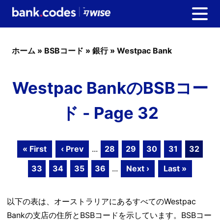
ホーム
»
BSBコード
»
銀行
»
Westpac Bank
Westpac BankのBSBコー
ド - Page 32
« First
‹ Prev
...
28
29
30
31
32
33
34
35
36
...
Next ›
Last »
以下の表は、オーストラリアにあるすべてのWestpac
Bankの支店の住所とBSBコードを示しています。BSBコー