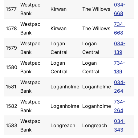
Westpac
034-
1577
Kirwan
The Willows
Bank
668
Westpac
734-
1578
Kirwan
The Willows
Bank
668
Westpac
Logan
Logan
034-
1579
Bank
Central
Central
139
Westpac
Logan
Logan
734-
1580
Bank
Central
Central
139
Westpac
034-
1581
Loganholme
Loganholme
Bank
264
Westpac
734-
1582
Loganholme
Loganholme
Bank
264
Westpac
034-
1583
Longreach
Longreach
Bank
343