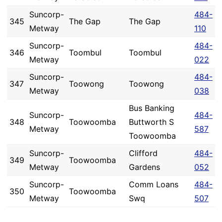
Suncorp-
484-
345
The Gap
The Gap
Metway
110
Suncorp-
484-
346
Toombul
Toombul
Metway
022
Suncorp-
484-
347
Toowong
Toowong
Metway
038
Bus Banking
Suncorp-
484-
348
Toowoomba
Buttworth S
Metway
587
Toowoomba
Suncorp-
Clifford
484-
349
Toowoomba
Metway
Gardens
052
Suncorp-
Comm Loans
484-
350
Toowoomba
Metway
Swq
507