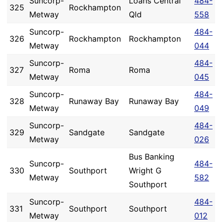
Suncorp-
Loans Central
484-
325
Rockhampton
Metway
Qld
558
Suncorp-
484-
326
Rockhampton
Rockhampton
Metway
044
Suncorp-
484-
327
Roma
Roma
Metway
045
Suncorp-
484-
328
Runaway Bay
Runaway Bay
Metway
049
Suncorp-
484-
329
Sandgate
Sandgate
Metway
026
Bus Banking
Suncorp-
484-
330
Southport
Wright G
Metway
582
Southport
Suncorp-
484-
331
Southport
Southport
Metway
012