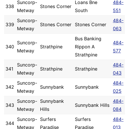
Suncorp-
Loans Bne
484-
338
Stones Corner
Metway
South
551
Suncorp-
484-
339
Stones Corner
Stones Corner
Metway
063
Bus Banking
Suncorp-
484-
340
Strathpine
Rippon A
Metway
577
Strathpine
Suncorp-
484-
341
Strathpine
Strathpine
Metway
043
Suncorp-
484-
342
Sunnybank
Sunnybank
Metway
025
Suncorp-
Sunnybank
484-
343
Sunnybank Hills
Metway
Hills
084
Suncorp-
Surfers
Surfers
484-
344
Metway
Paradise
Paradise
013