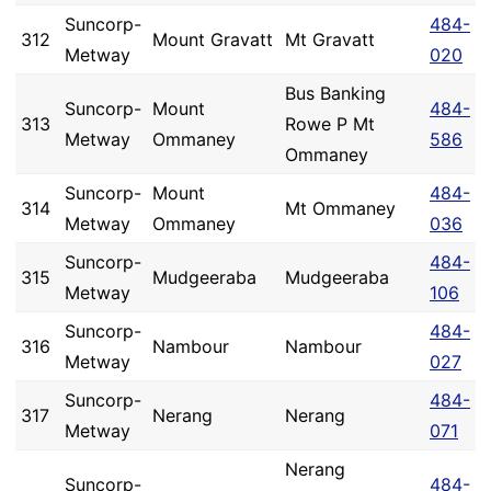
Suncorp-
484-
312
Mount Gravatt
Mt Gravatt
Metway
020
Bus Banking
Suncorp-
Mount
484-
313
Rowe P Mt
Metway
Ommaney
586
Ommaney
Suncorp-
Mount
484-
314
Mt Ommaney
Metway
Ommaney
036
Suncorp-
484-
315
Mudgeeraba
Mudgeeraba
Metway
106
Suncorp-
484-
316
Nambour
Nambour
Metway
027
Suncorp-
484-
317
Nerang
Nerang
Metway
071
Nerang
Suncorp-
484-