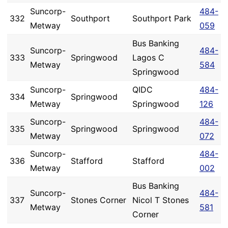
Suncorp-
484-
332
Southport
Southport Park
Metway
059
Bus Banking
Suncorp-
484-
333
Springwood
Lagos C
Metway
584
Springwood
Suncorp-
QIDC
484-
334
Springwood
Metway
Springwood
126
Suncorp-
484-
335
Springwood
Springwood
Metway
072
Suncorp-
484-
336
Stafford
Stafford
Metway
002
Bus Banking
Suncorp-
484-
337
Stones Corner
Nicol T Stones
Metway
581
Corner