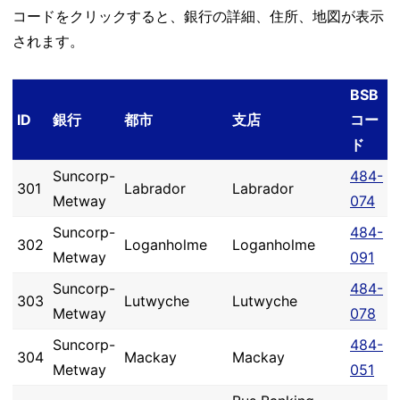
コードをクリックすると、銀行の詳細、住所、地図が表示
されます。
BSB
ID
銀行
都市
支店
コー
ド
Suncorp-
484-
301
Labrador
Labrador
Metway
074
Suncorp-
484-
302
Loganholme
Loganholme
Metway
091
Suncorp-
484-
303
Lutwyche
Lutwyche
Metway
078
Suncorp-
484-
304
Mackay
Mackay
Metway
051