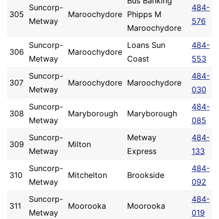
Bus Banking
Suncorp-
484-
305
Maroochydore
Phipps M
Metway
576
Maroochydore
Suncorp-
Loans Sun
484-
306
Maroochydore
Metway
Coast
553
Suncorp-
484-
307
Maroochydore
Maroochydore
Metway
030
Suncorp-
484-
308
Maryborough
Maryborough
Metway
085
Suncorp-
Metway
484-
309
Milton
Metway
Express
133
Suncorp-
484-
310
Mitchelton
Brookside
Metway
092
Suncorp-
484-
311
Moorooka
Moorooka
Metway
019