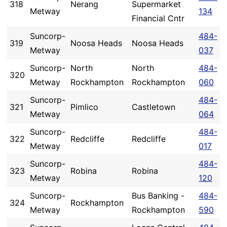
318
Nerang
Supermarket
Metway
134
Financial Cntr
Suncorp-
484-
319
Noosa Heads
Noosa Heads
Metway
037
Suncorp-
North
North
484-
320
Metway
Rockhampton
Rockhampton
060
Suncorp-
484-
321
Pimlico
Castletown
Metway
064
Suncorp-
484-
322
Redcliffe
Redcliffe
Metway
017
Suncorp-
484-
323
Robina
Robina
Metway
120
Suncorp-
Bus Banking -
484-
324
Rockhampton
Metway
Rockhampton
590