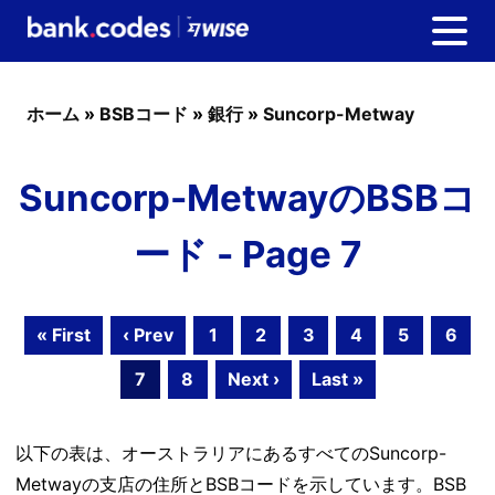
ホーム
»
BSBコード
»
銀行
»
Suncorp-Metway
Suncorp-MetwayのBSBコ
ード - Page 7
« First
‹ Prev
1
2
3
4
5
6
7
8
Next ›
Last »
以下の表は、オーストラリアにあるすべてのSuncorp-
Metwayの支店の住所とBSBコードを示しています。BSB