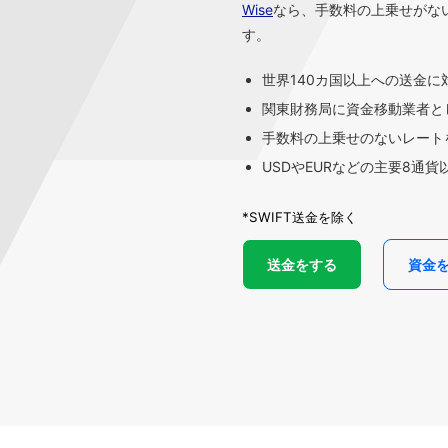
Wise
なら、手数料の上乗せがな
す。
世界140カ国以上への送金に
関東財務局に資金移動業者と
手数料の上乗せのないレートを
USDやEURなどの主要8通
*SWIFT送金を除く
送金をする
資金