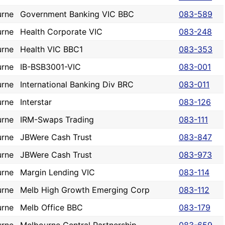
urne
Government Banking VIC BBC
083-589
urne
Health Corporate VIC
083-248
urne
Health VIC BBC1
083-353
urne
IB-BSB3001-VIC
083-001
urne
International Banking Div BRC
083-011
urne
Interstar
083-126
urne
IRM-Swaps Trading
083-111
urne
JBWere Cash Trust
083-847
urne
JBWere Cash Trust
083-973
urne
Margin Lending VIC
083-114
urne
Melb High Growth Emerging Corp
083-112
urne
Melb Office BBC
083-179