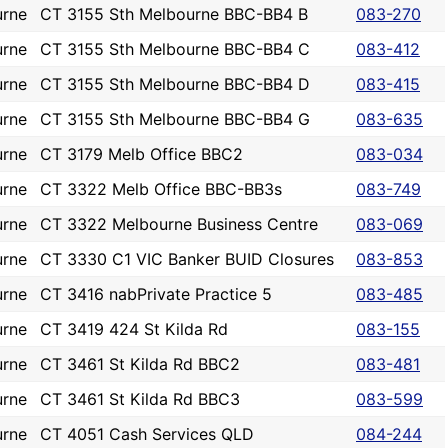
urne
CT 3155 Sth Melbourne BBC-BB4 B
083-270
urne
CT 3155 Sth Melbourne BBC-BB4 C
083-412
urne
CT 3155 Sth Melbourne BBC-BB4 D
083-415
urne
CT 3155 Sth Melbourne BBC-BB4 G
083-635
urne
CT 3179 Melb Office BBC2
083-034
urne
CT 3322 Melb Office BBC-BB3s
083-749
urne
CT 3322 Melbourne Business Centre
083-069
urne
CT 3330 C1 VIC Banker BUID Closures
083-853
urne
CT 3416 nabPrivate Practice 5
083-485
urne
CT 3419 424 St Kilda Rd
083-155
urne
CT 3461 St Kilda Rd BBC2
083-481
urne
CT 3461 St Kilda Rd BBC3
083-599
urne
CT 4051 Cash Services QLD
084-244