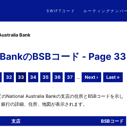
SWIFTコード
ルーティングナンバ
Australia Bank
ia BankのBSBコード - Page 33
32
33
34
35
36
37
...
Next ›
Last »
ional Australia Bankの支店の住所とBSBコードを示し
、銀行の詳細、住所、地図が表示されます。
支店
BSBコード