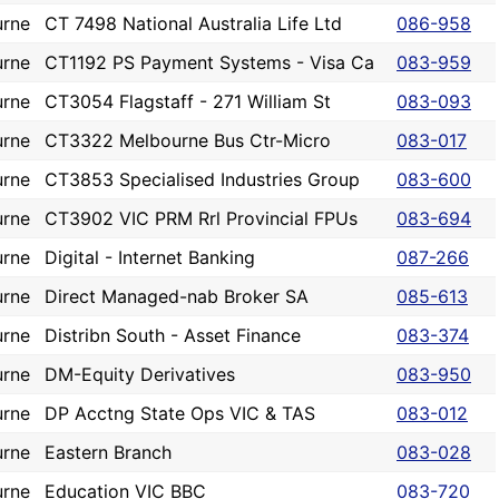
urne
CT 7498 National Australia Life Ltd
086-958
urne
CT1192 PS Payment Systems - Visa Ca
083-959
urne
CT3054 Flagstaff - 271 William St
083-093
urne
CT3322 Melbourne Bus Ctr-Micro
083-017
urne
CT3853 Specialised Industries Group
083-600
urne
CT3902 VIC PRM Rrl Provincial FPUs
083-694
urne
Digital - Internet Banking
087-266
urne
Direct Managed-nab Broker SA
085-613
urne
Distribn South - Asset Finance
083-374
urne
DM-Equity Derivatives
083-950
urne
DP Acctng State Ops VIC & TAS
083-012
urne
Eastern Branch
083-028
urne
Education VIC BBC
083-720