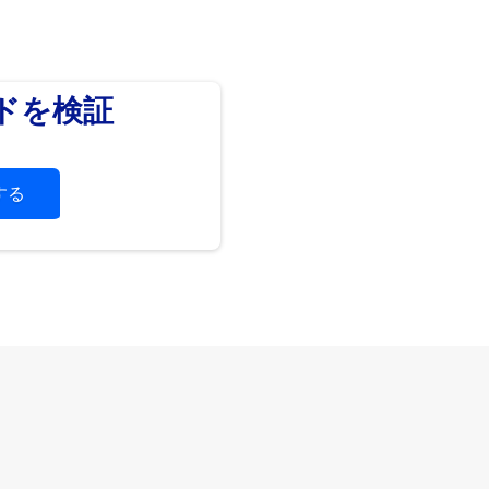
ードを検証
する