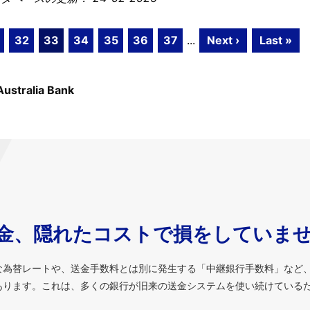
32
33
34
35
36
37
...
Next ›
Last »
Australia Bank
金、隠れたコストで損をしていま
な為替レートや、送金手数料とは別に発生する「中継銀行手数料」など
あります。これは、多くの銀行が旧来の送金システムを使い続けている