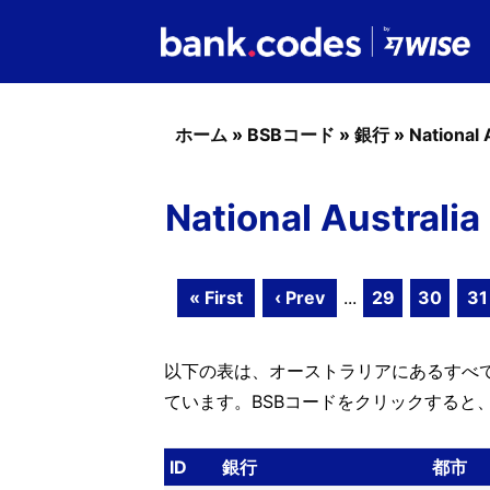
ホーム
»
BSBコード
»
銀行
»
National 
National Austral
« First
‹ Prev
...
29
30
31
以下の表は、オーストラリアにあるすべてのNat
ています。BSBコードをクリックすると
ID
銀行
都市