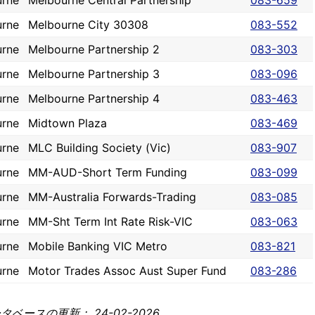
urne
Melbourne Central Partnership
083-659
urne
Melbourne City 30308
083-552
urne
Melbourne Partnership 2
083-303
urne
Melbourne Partnership 3
083-096
urne
Melbourne Partnership 4
083-463
urne
Midtown Plaza
083-469
urne
MLC Building Society (Vic)
083-907
urne
MM-AUD-Short Term Funding
083-099
urne
MM-Australia Forwards-Trading
083-085
urne
MM-Sht Term Int Rate Risk-VIC
083-063
urne
Mobile Banking VIC Metro
083-821
urne
Motor Trades Assoc Aust Super Fund
083-286
ベースの更新： 24-02-2026