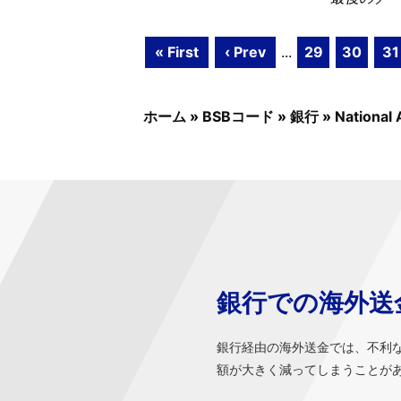
« First
‹ Prev
...
29
30
31
ホーム
»
BSBコード
»
銀行
»
National 
銀行での海外送
銀行経由の海外送金では、不利
額が大きく減ってしまうことが