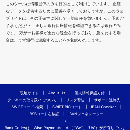
このツールは情報提供のみを目的として利用しています。 正確
なデータを提供するために最善を尽くしておりますが、このウェ
ブサイトは、その正確性に関して一切責任を負いません。予めご
了承ください。 正しい銀行口座情報を確認できるのは銀行のみ
です。 万が一お客様が重要な送金を行っており、急を要する場
合は、まず銀行に連絡することをお勧めいたします。
現地サイト
|
About Us
|
個人情報保護方針
|
クッキーの取り扱いについて
|
リスク警告
|
サポート連絡先
|
SWIFTコード 検索
|
SWIFT BICコード
|
IBAN Checker
|
BSBコードを検証
|
IBANジェネレーター
•
Bank.Codesは、Wise Payments Ltd.（ "We"、 "Us"）が所有していま