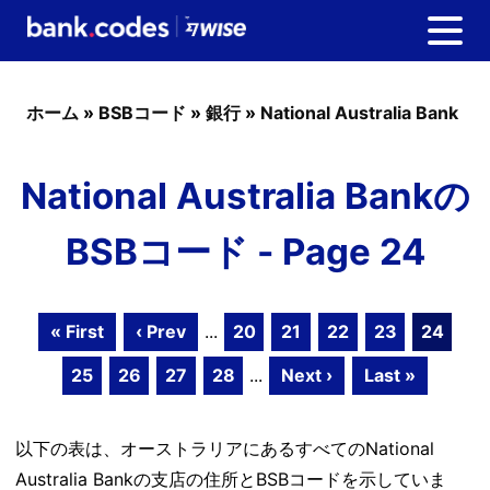
ホーム
»
BSBコード
»
銀行
»
National Australia Bank
National Australia Bankの
BSBコード - Page 24
« First
‹ Prev
...
20
21
22
23
24
25
26
27
28
...
Next ›
Last »
以下の表は、オーストラリアにあるすべてのNational
Australia Bankの支店の住所とBSBコードを示していま