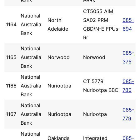
Bank
PBRs
CT5055 AIM
National
North
SA02 PRM
085-
1164
Australia
Adelaide
CBD/N-E FPUs
694
Bank
Rr
National
085-
1165
Australia
Norwood
Norwood
375
Bank
National
CT 5779
085-
1166
Australia
Nuriootpa
Nuriootpa BBC
780
Bank
National
085-
1167
Australia
Nuriootpa
Nuriootpa
779
Bank
National
Oaklands
Integrated
085-