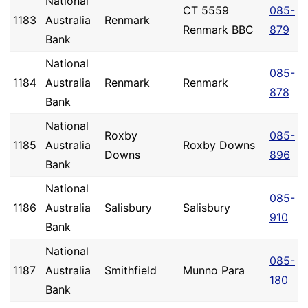
National
CT 5559
085-
1183
Australia
Renmark
Renmark BBC
879
Bank
National
085-
1184
Australia
Renmark
Renmark
878
Bank
National
Roxby
085-
1185
Australia
Roxby Downs
Downs
896
Bank
National
085-
1186
Australia
Salisbury
Salisbury
910
Bank
National
085-
1187
Australia
Smithfield
Munno Para
180
Bank