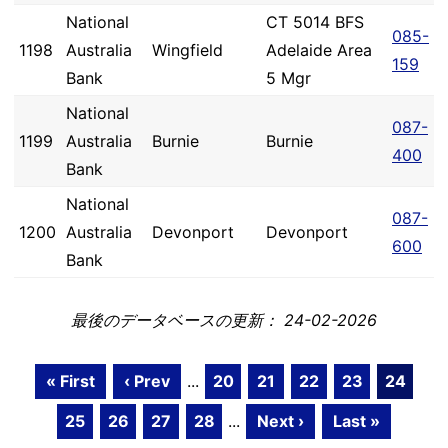
National
CT 5014 BFS
085-
1198
Australia
Wingfield
Adelaide Area
159
Bank
5 Mgr
National
087-
1199
Australia
Burnie
Burnie
400
Bank
National
087-
1200
Australia
Devonport
Devonport
600
Bank
最後のデータベースの更新： 24-02-2026
« First
‹ Prev
...
20
21
22
23
24
25
26
27
28
...
Next ›
Last »