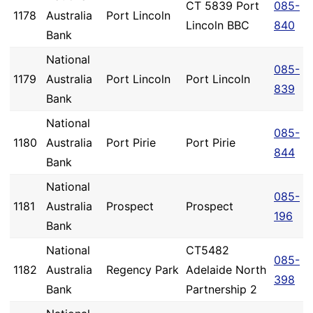
CT 5839 Port
085-
1178
Australia
Port Lincoln
Lincoln BBC
840
Bank
National
085-
1179
Australia
Port Lincoln
Port Lincoln
839
Bank
National
085-
1180
Australia
Port Pirie
Port Pirie
844
Bank
National
085-
1181
Australia
Prospect
Prospect
196
Bank
National
CT5482
085-
1182
Australia
Regency Park
Adelaide North
398
Bank
Partnership 2