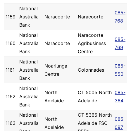
National
085-
1159
Australia
Naracoorte
Naracoorte
768
Bank
National
Naracoorte
085-
1160
Australia
Naracoorte
Agribusiness
769
Bank
Centre
National
Noarlunga
085-
1161
Australia
Colonnades
Centre
550
Bank
National
North
CT 5005 North
085-
1162
Australia
Adelaide
Adelaide
364
Bank
National
CT 5365 North
North
085-
1163
Australia
Adelaide FSC
Adelaide
097