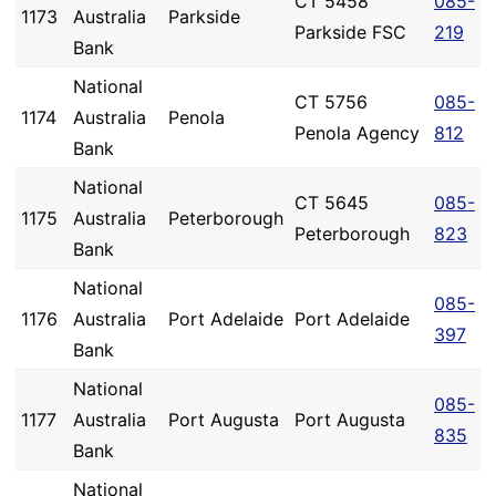
CT 5458
085-
1173
Australia
Parkside
Parkside FSC
219
Bank
National
CT 5756
085-
1174
Australia
Penola
Penola Agency
812
Bank
National
CT 5645
085-
1175
Australia
Peterborough
Peterborough
823
Bank
National
085-
1176
Australia
Port Adelaide
Port Adelaide
397
Bank
National
085-
1177
Australia
Port Augusta
Port Augusta
835
Bank
National