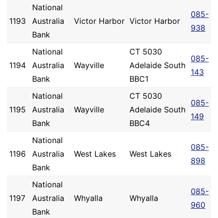
National
085-
1193
Australia
Victor Harbor
Victor Harbor
938
Bank
National
CT 5030
085-
1194
Australia
Wayville
Adelaide South
143
Bank
BBC1
National
CT 5030
085-
1195
Australia
Wayville
Adelaide South
149
Bank
BBC4
National
085-
1196
Australia
West Lakes
West Lakes
898
Bank
National
085-
1197
Australia
Whyalla
Whyalla
960
Bank