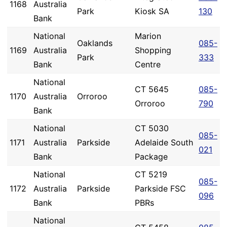
1168
Australia
Park
Kiosk SA
130
Bank
National
Marion
Oaklands
085-
1169
Australia
Shopping
Park
333
Bank
Centre
National
CT 5645
085-
1170
Australia
Orroroo
Orroroo
790
Bank
National
CT 5030
085-
1171
Australia
Parkside
Adelaide South
021
Bank
Package
National
CT 5219
085-
1172
Australia
Parkside
Parkside FSC
096
Bank
PBRs
National