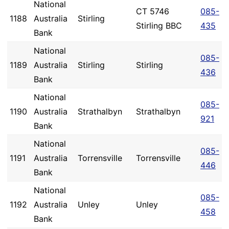
National
CT 5746
085-
1188
Australia
Stirling
Stirling BBC
435
Bank
National
085-
1189
Australia
Stirling
Stirling
436
Bank
National
085-
1190
Australia
Strathalbyn
Strathalbyn
921
Bank
National
085-
1191
Australia
Torrensville
Torrensville
446
Bank
National
085-
1192
Australia
Unley
Unley
458
Bank