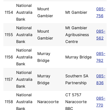
National
Mount
085-
1154
Australia
Mt Gambier
Gambier
756
Bank
National
Mt Gambier
Mount
085-
1155
Australia
Agribusiness
Gambier
562
Bank
Centre
National
Murray
085-
1156
Australia
Murray Bridge
Bridge
762
Bank
National
Murray
Southern SA
085-
1157
Australia
Bridge
Partnership
836
Bank
National
CT 5757
085-
1158
Australia
Naracoorte
Naracoorte
770
Bank
BBC