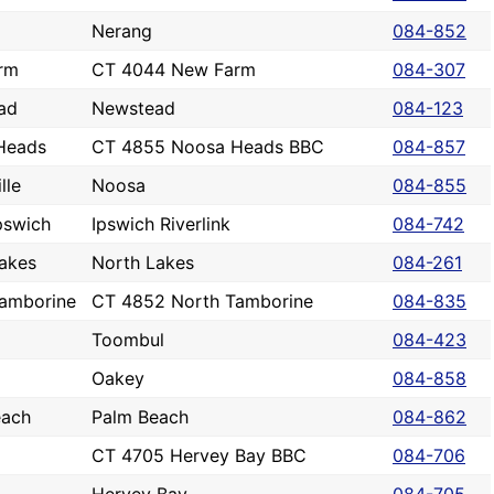
Nerang
084-852
rm
CT 4044 New Farm
084-307
ad
Newstead
084-123
Heads
CT 4855 Noosa Heads BBC
084-857
lle
Noosa
084-855
pswich
Ipswich Riverlink
084-742
akes
North Lakes
084-261
Tamborine
CT 4852 North Tamborine
084-835
Toombul
084-423
Oakey
084-858
each
Palm Beach
084-862
CT 4705 Hervey Bay BBC
084-706