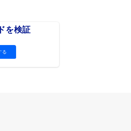
ードを検証
する