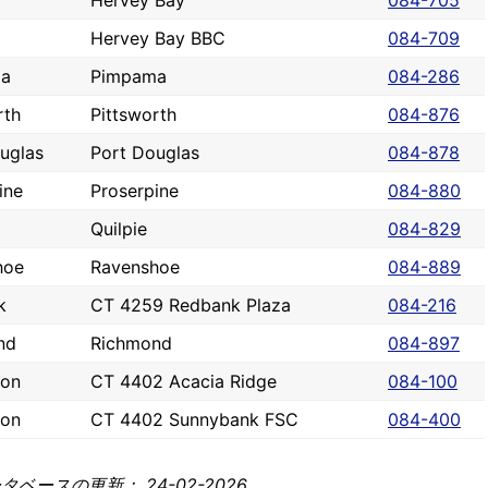
Hervey Bay
084-705
Hervey Bay BBC
084-709
a
Pimpama
084-286
rth
Pittsworth
084-876
uglas
Port Douglas
084-878
ine
Proserpine
084-880
Quilpie
084-829
hoe
Ravenshoe
084-889
k
CT 4259 Redbank Plaza
084-216
nd
Richmond
084-897
son
CT 4402 Acacia Ridge
084-100
son
CT 4402 Sunnybank FSC
084-400
ベースの更新： 24-02-2026