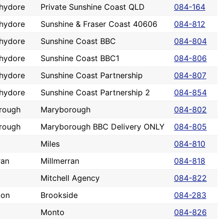
hydore
Private Sunshine Coast QLD
084-164
hydore
Sunshine & Fraser Coast 40606
084-812
hydore
Sunshine Coast BBC
084-804
hydore
Sunshine Coast BBC1
084-806
hydore
Sunshine Coast Partnership
084-807
hydore
Sunshine Coast Partnership 2
084-854
rough
Maryborough
084-802
rough
Maryborough BBC Delivery ONLY
084-805
Miles
084-810
ran
Millmerran
084-818
Mitchell Agency
084-822
ton
Brookside
084-283
Monto
084-826