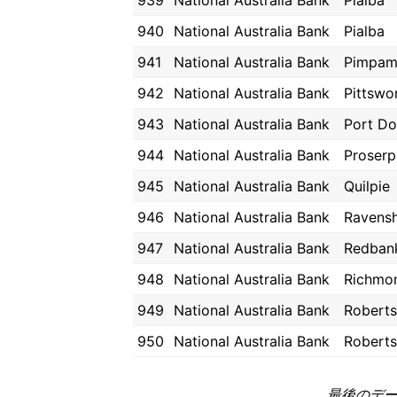
939
National Australia Bank
Pialba
940
National Australia Bank
Pialba
941
National Australia Bank
Pimpam
942
National Australia Bank
Pittswo
943
National Australia Bank
Port Do
944
National Australia Bank
Proserp
945
National Australia Bank
Quilpie
946
National Australia Bank
Ravens
947
National Australia Bank
Redban
948
National Australia Bank
Richmo
949
National Australia Bank
Robert
950
National Australia Bank
Robert
最後のデータ