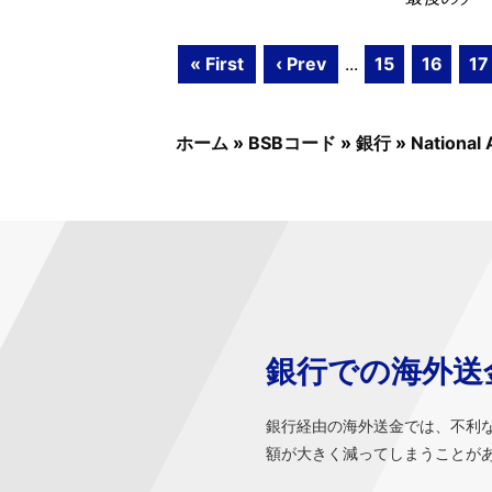
« First
‹ Prev
...
15
16
17
ホーム
»
BSBコード
»
銀行
»
National 
銀行での海外送
銀行経由の海外送金では、不利
額が大きく減ってしまうことが