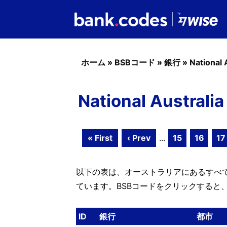
ホーム
»
BSBコード
»
銀行
»
National 
National Austral
« First
‹ Prev
...
15
16
17
以下の表は、オーストラリアにあるすべてのNat
ています。BSBコードをクリックすると
ID
銀行
都市