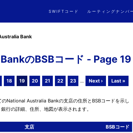
SWIFTコード
ルーティングナンバ
Australia Bank
ia BankのBSBコード - Page 19
18
19
20
21
22
23
...
Next ›
Last »
ional Australia Bankの支店の住所とBSBコードを示し
、銀行の詳細、住所、地図が表示されます。
支店
BSBコード