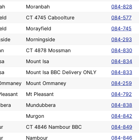
ah
Moranbah
084-828
eld
CT 4745 Caboolture
084-577
eld
Morayfield
084-745
side
Morningside
084-293
an
CT 4878 Mossman
084-830
sa
Mount Isa
084-834
sa
Mount Isa BBC Delivery ONLY
084-833
Ommaney
Mount Ommaney
084-259
leasant
Mt Pleasant
084-792
bera
Mundubbera
084-838
Murgon
084-842
r
CT 4846 Nambour BBC
084-849
r
Nambour
084-846