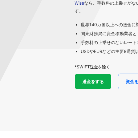
Wise
なら、手数料の上乗せがな
す。
世界140カ国以上への送金に
関東財務局に資金移動業者と
手数料の上乗せのないレートを
USDやEURなどの主要8通
*SWIFT送金を除く
送金をする
資金