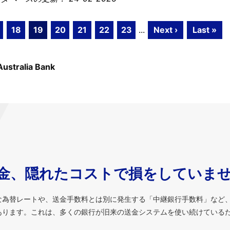
18
19
20
21
22
23
...
Next ›
Last »
Australia Bank
金、隠れたコストで損をしていま
な為替レートや、送金手数料とは別に発生する「中継銀行手数料」など
あります。これは、多くの銀行が旧来の送金システムを使い続けている