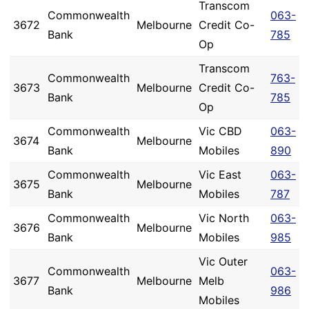
Transcom
Commonwealth
063-
3672
Melbourne
Credit Co-
Bank
785
Op
Transcom
Commonwealth
763-
3673
Melbourne
Credit Co-
Bank
785
Op
Commonwealth
Vic CBD
063-
3674
Melbourne
Bank
Mobiles
890
Commonwealth
Vic East
063-
3675
Melbourne
Bank
Mobiles
787
Commonwealth
Vic North
063-
3676
Melbourne
Bank
Mobiles
985
Vic Outer
Commonwealth
063-
3677
Melbourne
Melb
Bank
986
Mobiles