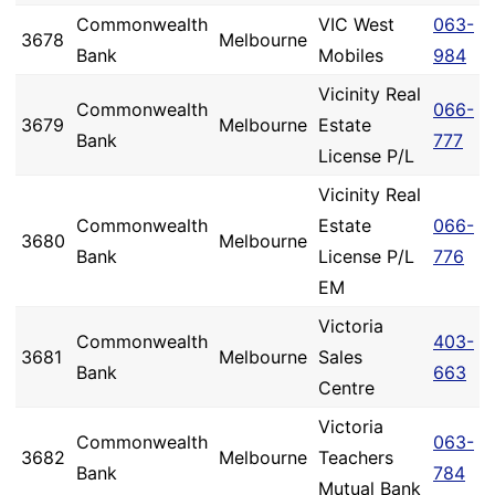
Commonwealth
VIC West
063-
3678
Melbourne
Bank
Mobiles
984
Vicinity Real
Commonwealth
066-
3679
Melbourne
Estate
Bank
777
License P/L
Vicinity Real
Commonwealth
Estate
066-
3680
Melbourne
Bank
License P/L
776
EM
Victoria
Commonwealth
403-
3681
Melbourne
Sales
Bank
663
Centre
Victoria
Commonwealth
063-
3682
Melbourne
Teachers
Bank
784
Mutual Bank