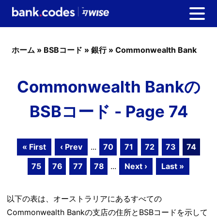
ホーム
»
BSBコード
»
銀行
»
Commonwealth Bank
Commonwealth Bankの
BSBコード - Page 74
« First
‹ Prev
...
70
71
72
73
74
75
76
77
78
...
Next ›
Last »
以下の表は、オーストラリアにあるすべての
Commonwealth Bankの支店の住所とBSBコードを示して