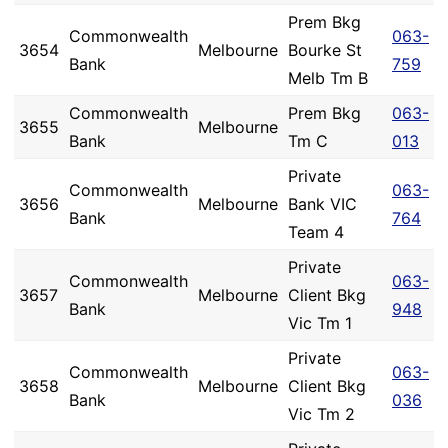
Prem Bkg
Commonwealth
063-
3654
Melbourne
Bourke St
Bank
759
Melb Tm B
Commonwealth
Prem Bkg
063-
3655
Melbourne
Bank
Tm C
013
Private
Commonwealth
063-
3656
Melbourne
Bank VIC
Bank
764
Team 4
Private
Commonwealth
063-
3657
Melbourne
Client Bkg
Bank
948
Vic Tm 1
Private
Commonwealth
063-
3658
Melbourne
Client Bkg
Bank
036
Vic Tm 2