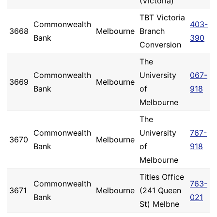
(Victoria)
TBT Victoria
Commonwealth
403-
3668
Melbourne
Branch
Bank
390
Conversion
The
Commonwealth
University
067-
3669
Melbourne
Bank
of
918
Melbourne
The
Commonwealth
University
767-
3670
Melbourne
Bank
of
918
Melbourne
Titles Office
Commonwealth
763-
3671
Melbourne
(241 Queen
Bank
021
St) Melbne