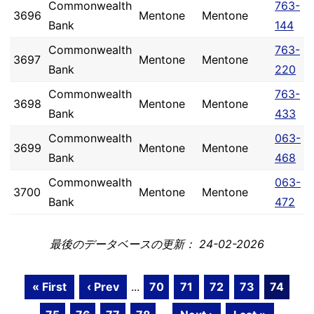
Commonwealth
763-
3696
Mentone
Mentone
Bank
144
Commonwealth
763-
3697
Mentone
Mentone
Bank
220
Commonwealth
763-
3698
Mentone
Mentone
Bank
433
Commonwealth
063-
3699
Mentone
Mentone
Bank
468
Commonwealth
063-
3700
Mentone
Mentone
Bank
472
最後のデータベースの更新： 24-02-2026
« First
‹ Prev
...
70
71
72
73
74