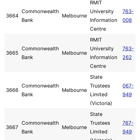
RMIT
Commonwealth
University
763-
3664
Melbourne
Bank
Information
008
Centre
RMIT
Commonwealth
University
763-
3665
Melbourne
Bank
Information
262
Centre
State
Commonwealth
Trustees
067-
3666
Melbourne
Bank
Limited
949
(Victoria)
State
Commonwealth
Trustees
767-
3667
Melbourne
Bank
Limited
949