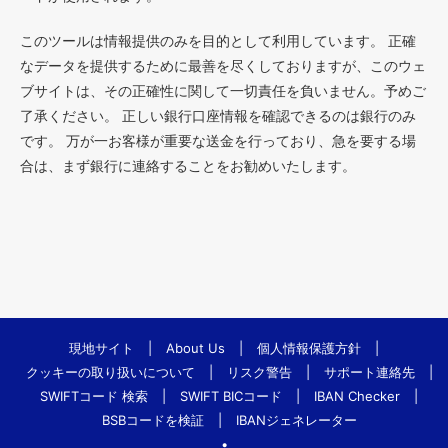
このツールは情報提供のみを目的として利用しています。 正確
なデータを提供するために最善を尽くしておりますが、このウェ
ブサイトは、その正確性に関して一切責任を負いません。予めご
了承ください。 正しい銀行口座情報を確認できるのは銀行のみ
です。 万が一お客様が重要な送金を行っており、急を要する場
合は、まず銀行に連絡することをお勧めいたします。
現地サイト
|
About Us
|
個人情報保護方針
|
クッキーの取り扱いについて
|
リスク警告
|
サポート連絡先
|
SWIFTコード 検索
|
SWIFT BICコード
|
IBAN Checker
|
BSBコードを検証
|
IBANジェネレーター
•