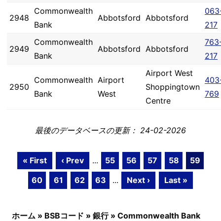
Commonwealth
063
2948
Abbotsford
Abbotsford
Bank
217
Commonwealth
763
2949
Abbotsford
Abbotsford
Bank
217
Airport West
Commonwealth
Airport
403
2950
Shoppingtown
Bank
West
769
Centre
最後のデータベースの更新： 24-02-2026
« First
‹ Prev
...
55
56
57
58
59
60
61
62
63
...
Next ›
Last »
ホーム
»
BSBコード
»
銀行
»
Commonwealth Bank