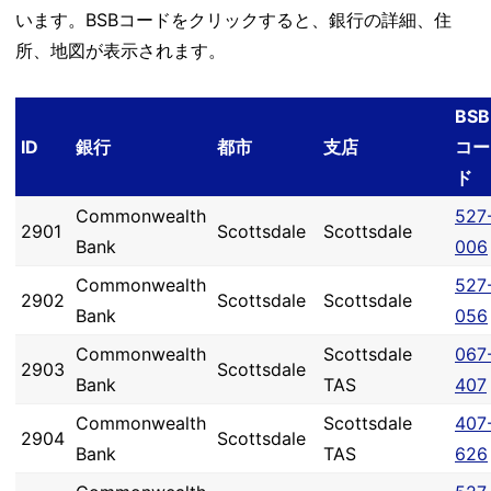
います。BSBコードをクリックすると、銀行の詳細、住
所、地図が表示されます。
BSB
ID
銀行
都市
支店
コー
ド
Commonwealth
527
2901
Scottsdale
Scottsdale
Bank
006
Commonwealth
527
2902
Scottsdale
Scottsdale
Bank
056
Commonwealth
Scottsdale
067
2903
Scottsdale
Bank
TAS
407
Commonwealth
Scottsdale
407
2904
Scottsdale
Bank
TAS
626