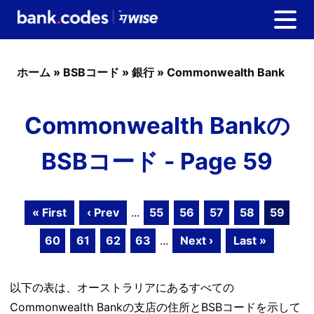
ホーム
»
BSBコード
»
銀行
»
Commonwealth Bank
Commonwealth Bankの
BSBコード - Page 59
« First
‹ Prev
...
55
56
57
58
59
60
61
62
63
...
Next ›
Last »
以下の表は、オーストラリアにあるすべての
Commonwealth Bankの支店の住所とBSBコードを示して