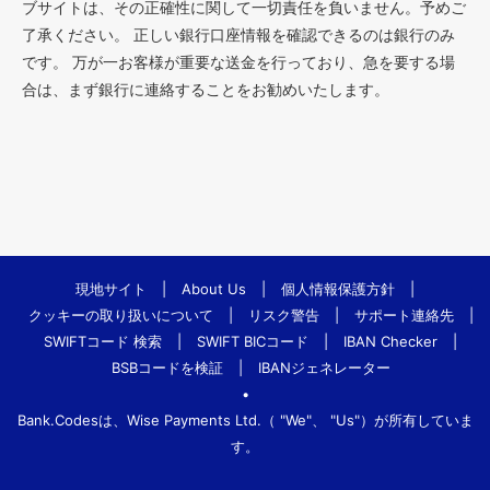
ブサイトは、その正確性に関して一切責任を負いません。予めご
了承ください。 正しい銀行口座情報を確認できるのは銀行のみ
です。 万が一お客様が重要な送金を行っており、急を要する場
合は、まず銀行に連絡することをお勧めいたします。
現地サイト
|
About Us
|
個人情報保護方針
|
クッキーの取り扱いについて
|
リスク警告
|
サポート連絡先
|
SWIFTコード 検索
|
SWIFT BICコード
|
IBAN Checker
|
BSBコードを検証
|
IBANジェネレーター
•
Bank.Codesは、Wise Payments Ltd.（ "We"、 "Us"）が所有していま
す。