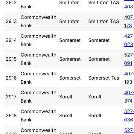
2912
Smithton
Smithton TAS
Bank
408
Commonwealth
407
2913
Smithton
Smithton TAS
Bank
173
Commonwealth
427
2914
Somerset
Somerset
Bank
023
Commonwealth
527
2915
Somerset
Somerset
Bank
091
Commonwealth
407
2916
Somerset
Somerset Tas
Bank
193
Commonwealth
407
2917
Sorell
Sorell
Bank
374
Commonwealth
527
2918
Sorell
Sorell
Bank
036
Commonwealth
527