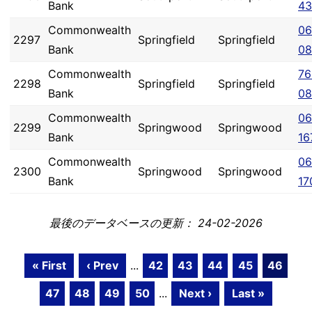
Bank
43
Commonwealth
06
2297
Springfield
Springfield
Bank
08
Commonwealth
76
2298
Springfield
Springfield
Bank
08
Commonwealth
06
2299
Springwood
Springwood
Bank
16
Commonwealth
06
2300
Springwood
Springwood
Bank
17
最後のデータベースの更新： 24-02-2026
« First
‹ Prev
...
42
43
44
45
46
47
48
49
50
...
Next ›
Last »