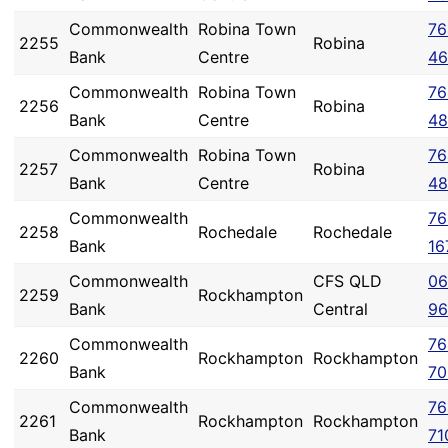
Commonwealth
Robina Town
76
2255
Robina
Bank
Centre
46
Commonwealth
Robina Town
76
2256
Robina
Bank
Centre
48
Commonwealth
Robina Town
76
2257
Robina
Bank
Centre
48
Commonwealth
76
2258
Rochedale
Rochedale
Bank
16
Commonwealth
CFS QLD
06
2259
Rockhampton
Bank
Central
96
Commonwealth
76
2260
Rockhampton
Rockhampton
Bank
70
Commonwealth
76
2261
Rockhampton
Rockhampton
Bank
71