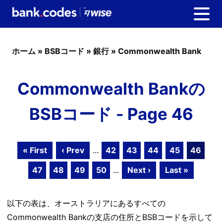
ホーム
»
BSBコード
»
銀行
»
Commonwealth Bank
Commonwealth Bankの
BSBコード - Page 46
« First
‹ Prev
...
42
43
44
45
46
47
48
49
50
...
Next ›
Last »
以下の表は、オーストラリアにあるすべての
Commonwealth Bankの支店の住所とBSBコードを示して