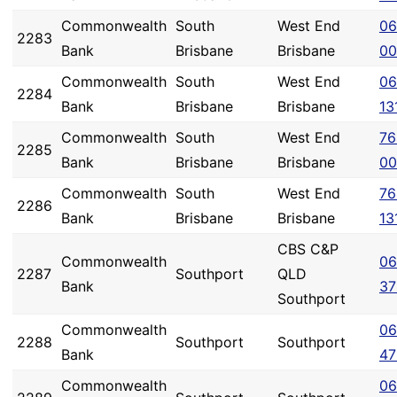
Commonwealth
South
West End
06
2283
Bank
Brisbane
Brisbane
00
Commonwealth
South
West End
06
2284
Bank
Brisbane
Brisbane
13
Commonwealth
South
West End
76
2285
Bank
Brisbane
Brisbane
00
Commonwealth
South
West End
76
2286
Bank
Brisbane
Brisbane
13
CBS C&P
Commonwealth
06
2287
Southport
QLD
Bank
37
Southport
Commonwealth
06
2288
Southport
Southport
Bank
47
Commonwealth
06