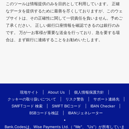
このツールは情報提供のみを目的として利用しています。 正確
なデータを提供するために最善を尽くしておりますが、このウェ
ブサイトは、その正確性に関して一切責任を負いません。予めご
了承ください。 正しい銀行口座情報を確認できるのは銀行のみ
です。 万が一お客様が重要な送金を行っており、急を要する場
合は、まず銀行に連絡することをお勧めいたします。
現地サイト
|
About Us
|
個人情報保護方針
|
クッキーの取り扱いについて
|
リスク警告
|
サポート連絡先
|
SWIFTコード 検索
|
SWIFT BICコード
|
IBAN Checker
|
BSBコードを検証
|
IBANジェネレーター
•
Bank.Codesは、Wise Payments Ltd.（ "We"、 "Us"）が所有していま