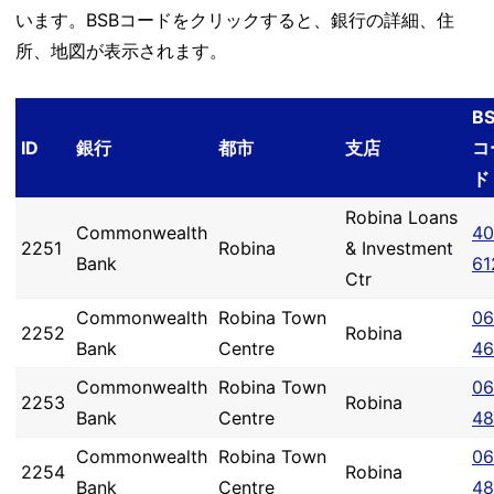
います。BSBコードをクリックすると、銀行の詳細、住
所、地図が表示されます。
B
ID
銀行
都市
支店
コ
ド
Robina Loans
Commonwealth
40
2251
Robina
& Investment
Bank
61
Ctr
Commonwealth
Robina Town
06
2252
Robina
Bank
Centre
46
Commonwealth
Robina Town
06
2253
Robina
Bank
Centre
48
Commonwealth
Robina Town
06
2254
Robina
Bank
Centre
48