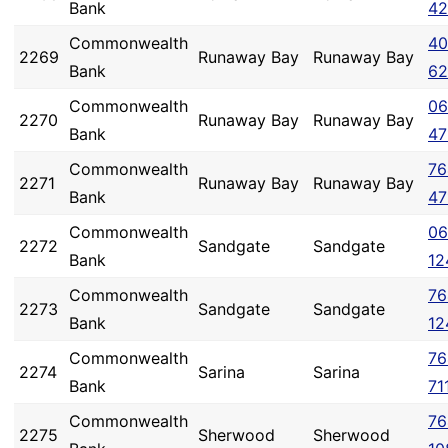
Bank
42
Commonwealth
40
2269
Runaway Bay
Runaway Bay
Bank
62
Commonwealth
06
2270
Runaway Bay
Runaway Bay
Bank
47
Commonwealth
76
2271
Runaway Bay
Runaway Bay
Bank
47
Commonwealth
06
2272
Sandgate
Sandgate
Bank
12
Commonwealth
76
2273
Sandgate
Sandgate
Bank
12
Commonwealth
76
2274
Sarina
Sarina
Bank
71
Commonwealth
76
2275
Sherwood
Sherwood