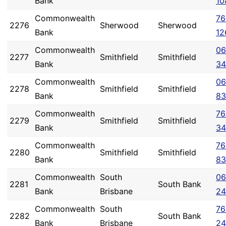
Bank
10
Commonwealth
76
2276
Sherwood
Sherwood
Bank
12
Commonwealth
06
2277
Smithfield
Smithfield
Bank
34
Commonwealth
06
2278
Smithfield
Smithfield
Bank
83
Commonwealth
76
2279
Smithfield
Smithfield
Bank
34
Commonwealth
76
2280
Smithfield
Smithfield
Bank
83
Commonwealth
South
06
2281
South Bank
Bank
Brisbane
24
Commonwealth
South
76
2282
South Bank
Bank
Brisbane
24