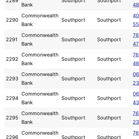
2289
Southport
Southport
Bank
48
Commonwealth
40
2290
Southport
Southport
Bank
55
Commonwealth
76
2291
Southport
Southport
Bank
47
Commonwealth
76
2292
Southport
Southport
Bank
48
Commonwealth
06
2293
Southport
Southport
Bank
23
Commonwealth
06
2294
Southport
Southport
Bank
43
Commonwealth
76
2295
Southport
Southport
Bank
23
Commonwealth
76
2296
Southport
Southport