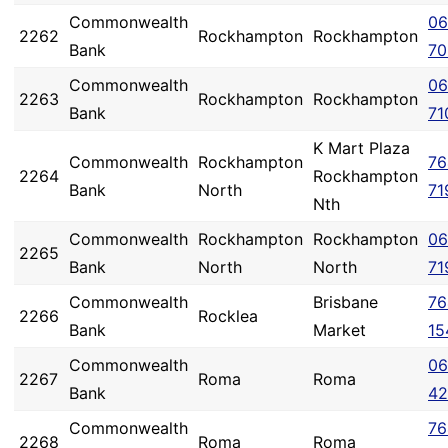
Commonwealth
06
2262
Rockhampton
Rockhampton
Bank
70
Commonwealth
06
2263
Rockhampton
Rockhampton
Bank
71
K Mart Plaza
Commonwealth
Rockhampton
76
2264
Rockhampton
Bank
North
71
Nth
Commonwealth
Rockhampton
Rockhampton
06
2265
Bank
North
North
71
Commonwealth
Brisbane
76
2266
Rocklea
Bank
Market
15
Commonwealth
06
2267
Roma
Roma
Bank
42
Commonwealth
76
2268
Roma
Roma