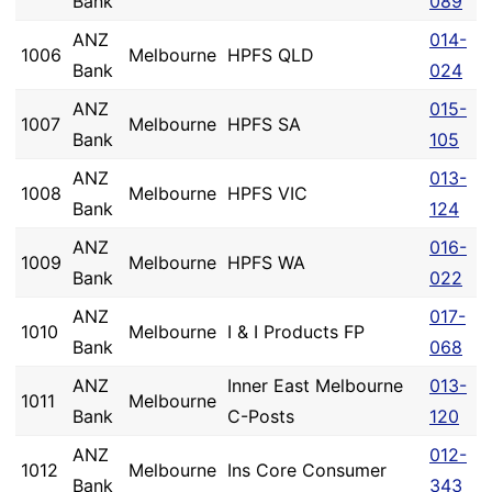
Bank
089
ANZ
014-
1006
Melbourne
HPFS QLD
Bank
024
ANZ
015-
1007
Melbourne
HPFS SA
Bank
105
ANZ
013-
1008
Melbourne
HPFS VIC
Bank
124
ANZ
016-
1009
Melbourne
HPFS WA
Bank
022
ANZ
017-
1010
Melbourne
I & I Products FP
Bank
068
ANZ
Inner East Melbourne
013-
1011
Melbourne
Bank
C-Posts
120
ANZ
012-
1012
Melbourne
Ins Core Consumer
Bank
343