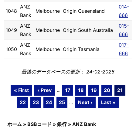
ANZ
014-
1048
Melbourne
Origin Queensland
Bank
666
ANZ
015-
1049
Melbourne
Origin South Australia
Bank
666
ANZ
017-
1050
Melbourne
Origin Tasmania
Bank
666
最後のデータベースの更新： 24-02-2026
« First
‹ Prev
...
17
18
19
20
21
22
23
24
25
...
Next ›
Last »
ホーム
»
BSBコード
»
銀行
»
ANZ Bank