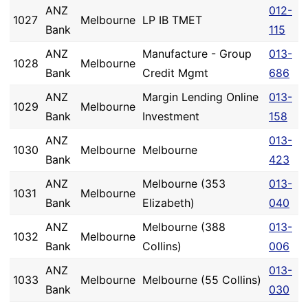
ANZ
012-
1027
Melbourne
LP IB TMET
Bank
115
ANZ
Manufacture - Group
013-
1028
Melbourne
Bank
Credit Mgmt
686
ANZ
Margin Lending Online
013-
1029
Melbourne
Bank
Investment
158
ANZ
013-
1030
Melbourne
Melbourne
Bank
423
ANZ
Melbourne (353
013-
1031
Melbourne
Bank
Elizabeth)
040
ANZ
Melbourne (388
013-
1032
Melbourne
Bank
Collins)
006
ANZ
013-
1033
Melbourne
Melbourne (55 Collins)
Bank
030