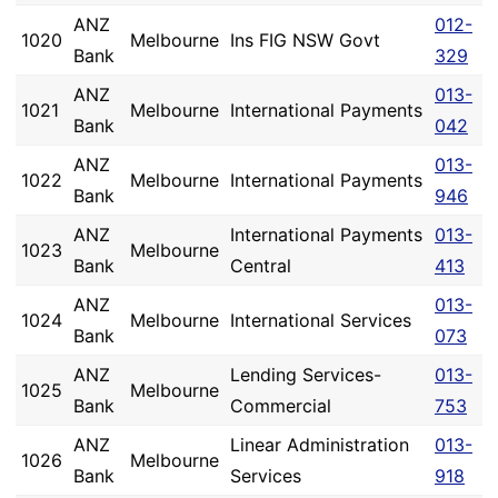
ANZ
012-
1020
Melbourne
Ins FIG NSW Govt
Bank
329
ANZ
013-
1021
Melbourne
International Payments
Bank
042
ANZ
013-
1022
Melbourne
International Payments
Bank
946
ANZ
International Payments
013-
1023
Melbourne
Bank
Central
413
ANZ
013-
1024
Melbourne
International Services
Bank
073
ANZ
Lending Services-
013-
1025
Melbourne
Bank
Commercial
753
ANZ
Linear Administration
013-
1026
Melbourne
Bank
Services
918