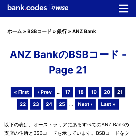
ホーム
»
BSBコード
»
銀行
»
ANZ Bank
ANZ BankのBSBコード -
Page 21
« First
‹ Prev
...
17
18
19
20
21
22
23
24
25
...
Next ›
Last »
以下の表は、オーストラリアにあるすべてのANZ Bankの
支店の住所とBSBコードを示しています。BSBコードをク