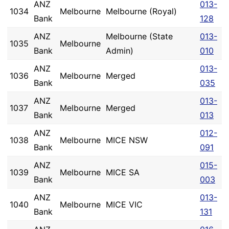
ANZ
013-
1034
Melbourne
Melbourne (Royal)
Bank
128
ANZ
Melbourne (State
013-
1035
Melbourne
Bank
Admin)
010
ANZ
013-
1036
Melbourne
Merged
Bank
035
ANZ
013-
1037
Melbourne
Merged
Bank
013
ANZ
012-
1038
Melbourne
MICE NSW
Bank
091
ANZ
015-
1039
Melbourne
MICE SA
Bank
003
ANZ
013-
1040
Melbourne
MICE VIC
Bank
131