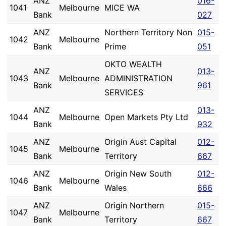
ANZ
016-
1041
Melbourne
MICE WA
Bank
027
ANZ
Northern Territory Non
015-
1042
Melbourne
Bank
Prime
051
OKTO WEALTH
ANZ
013-
1043
Melbourne
ADMINISTRATION
Bank
961
SERVICES
ANZ
013-
1044
Melbourne
Open Markets Pty Ltd
Bank
932
ANZ
Origin Aust Capital
012-
1045
Melbourne
Bank
Territory
667
ANZ
Origin New South
012-
1046
Melbourne
Bank
Wales
666
ANZ
Origin Northern
015-
1047
Melbourne
Bank
Territory
667