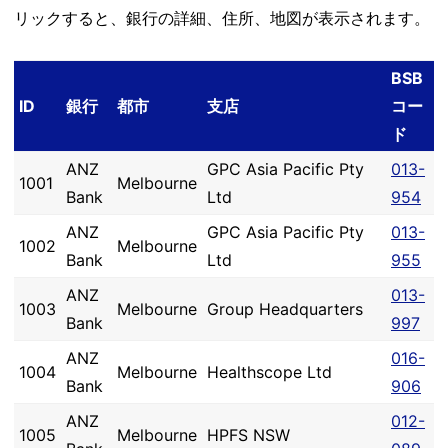
リックすると、銀行の詳細、住所、地図が表示されます。
BSB
ID
銀行
都市
支店
コー
ド
ANZ
GPC Asia Pacific Pty
013-
1001
Melbourne
Bank
Ltd
954
ANZ
GPC Asia Pacific Pty
013-
1002
Melbourne
Bank
Ltd
955
ANZ
013-
1003
Melbourne
Group Headquarters
Bank
997
ANZ
016-
1004
Melbourne
Healthscope Ltd
Bank
906
ANZ
012-
1005
Melbourne
HPFS NSW