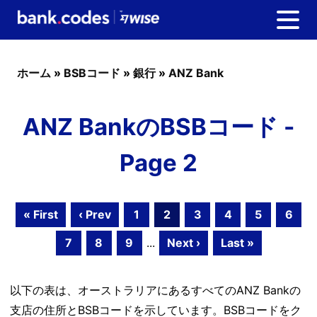
ホーム
»
BSBコード
»
銀行
»
ANZ Bank
ANZ BankのBSBコード -
Page 2
« First
‹ Prev
1
2
3
4
5
6
7
8
9
...
Next ›
Last »
以下の表は、オーストラリアにあるすべてのANZ Bankの
支店の住所とBSBコードを示しています。BSBコードをク