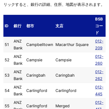
リックすると、銀行の詳細、住所、地図が表示されます。
BSB
ID
銀行
都市
支店
コー
ド
ANZ
012-
51
Campbelltown
Macarthur Square
Bank
209
ANZ
012-
52
Campsie
Campsie
Bank
260
ANZ
012-
53
Caringbah
Caringbah
Bank
262
ANZ
012-
54
Carlingford
Carlingford
Bank
445
ANZ
012-
55
Carlingford
Merged