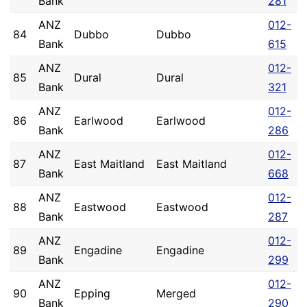
Bank
281
ANZ
012-
84
Dubbo
Dubbo
Bank
615
ANZ
012-
85
Dural
Dural
Bank
321
ANZ
012-
86
Earlwood
Earlwood
Bank
286
ANZ
012-
87
East Maitland
East Maitland
Bank
668
ANZ
012-
88
Eastwood
Eastwood
Bank
287
ANZ
012-
89
Engadine
Engadine
Bank
299
ANZ
012-
90
Epping
Merged
Bank
290