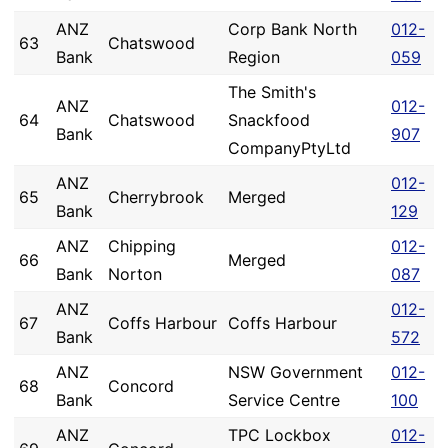
ANZ
Corp Bank North
012-
63
Chatswood
Bank
Region
059
The Smith's
ANZ
012-
64
Chatswood
Snackfood
Bank
907
CompanyPtyLtd
ANZ
012-
65
Cherrybrook
Merged
Bank
129
ANZ
Chipping
012-
66
Merged
Bank
Norton
087
ANZ
012-
67
Coffs Harbour
Coffs Harbour
Bank
572
ANZ
NSW Government
012-
68
Concord
Bank
Service Centre
100
ANZ
TPC Lockbox
012-