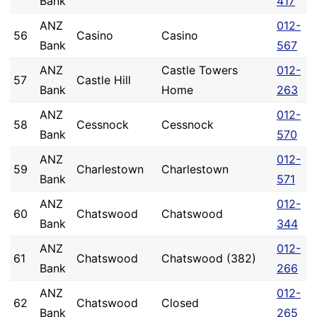
Bank
417
ANZ
012-
56
Casino
Casino
Bank
567
ANZ
Castle Towers
012-
57
Castle Hill
Bank
Home
263
ANZ
012-
58
Cessnock
Cessnock
Bank
570
ANZ
012-
59
Charlestown
Charlestown
Bank
571
ANZ
012-
60
Chatswood
Chatswood
Bank
344
ANZ
012-
61
Chatswood
Chatswood (382)
Bank
266
ANZ
012-
62
Chatswood
Closed
Bank
265