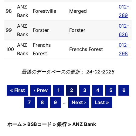
ANZ
012-
98
Forestville
Merged
Bank
289
ANZ
012-
99
Forster
Forster
Bank
626
ANZ
Frenchs
012-
100
Frenchs Forest
Bank
Forest
298
最後のデータベースの更新： 24-02-2026
« First
‹ Prev
1
2
3
4
5
6
7
8
9
...
Next ›
Last »
ホーム
»
BSBコード
»
銀行
»
ANZ Bank