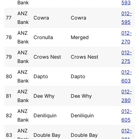
Bank
593
ANZ
012-
77
Cowra
Cowra
Bank
595
ANZ
012-
78
Cronulla
Merged
Bank
270
ANZ
012-
79
Crows Nest
Crows Nest
Bank
275
ANZ
012-
80
Dapto
Dapto
Bank
603
ANZ
012-
81
Dee Why
Dee Why
Bank
280
ANZ
012-
82
Deniliquin
Deniliquin
Bank
605
ANZ
012-
83
Double Bay
Double Bay