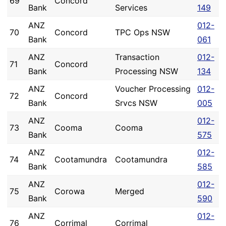
69
Concord
Bank
Services
149
ANZ
012-
70
Concord
TPC Ops NSW
Bank
061
ANZ
Transaction
012-
71
Concord
Bank
Processing NSW
134
ANZ
Voucher Processing
012-
72
Concord
Bank
Srvcs NSW
005
ANZ
012-
73
Cooma
Cooma
Bank
575
ANZ
012-
74
Cootamundra
Cootamundra
Bank
585
ANZ
012-
75
Corowa
Merged
Bank
590
ANZ
012-
76
Corrimal
Corrimal