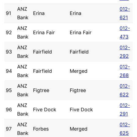
ANZ
012-
91
Erina
Erina
Bank
621
ANZ
012-
92
Erina Fair
Erina Fair
Bank
473
ANZ
012-
93
Fairfield
Fairfield
Bank
292
ANZ
012-
94
Fairfield
Merged
Bank
268
ANZ
012-
95
Figtree
Figtree
Bank
622
ANZ
012-
96
Five Dock
Five Dock
Bank
291
ANZ
012-
97
Forbes
Merged
Bank
625