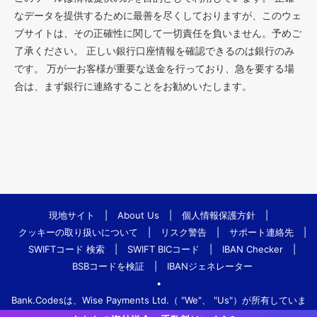
なデータを提供するために最善を尽くしておりますが、このウェ
ブサイトは、その正確性に関して一切責任を負いません。予めご
了承ください。 正しい銀行口座情報を確認できるのは銀行のみ
です。 万が一お客様が重要な送金を行っており、急を要する場
合は、まず銀行に連絡することをお勧めいたします。
現地サイト
|
About Us
|
個人情報保護方針
|
クッキーの取り扱いについて
|
リスク警告
|
サポート連絡先
|
SWIFTコード 検索
|
SWIFT BICコード
|
IBAN Checker
|
BSBコードを検証
|
IBANジェネレーター
•
Bank.Codesは、Wise Payments Ltd.（ "We"、 "Us"）が所有していま
す。