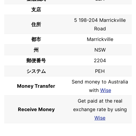
支店
5 198-204 Marrickville
住所
Road
都市
Marrickville
州
NSW
郵便番号
2204
システム
PEH
Send money to Australia
Money Transfer
with
Wise
Get paid at the real
Receive Money
exchange rate by using
Wise