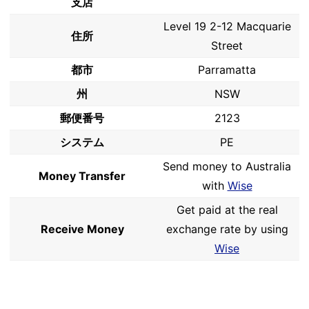
支店
Level 19 2-12 Macquarie
住所
Street
都市
Parramatta
州
NSW
郵便番号
2123
システム
PE
Send money to Australia
Money Transfer
with
Wise
Get paid at the real
Receive Money
exchange rate by using
Wise