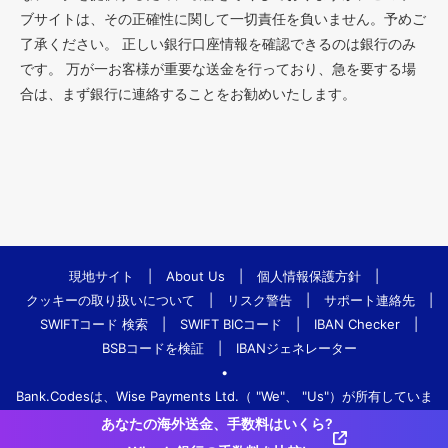
ブサイトは、その正確性に関して一切責任を負いません。予めご
了承ください。 正しい銀行口座情報を確認できるのは銀行のみ
です。 万が一お客様が重要な送金を行っており、急を要する場
合は、まず銀行に連絡することをお勧めいたします。
現地サイト
|
About Us
|
個人情報保護方針
|
クッキーの取り扱いについて
|
リスク警告
|
サポート連絡先
|
SWIFTコード 検索
|
SWIFT BICコード
|
IBAN Checker
|
BSBコードを検証
|
IBANジェネレーター
•
Bank.Codesは、Wise Payments Ltd.（ "We"、 "Us"）が所有していま
す。
あなたの海外送金、手数料はいくら?