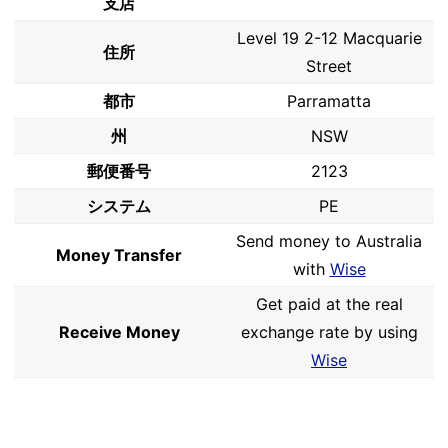
支店
Level 19 2-12 Macquarie
住所
Street
都市
Parramatta
州
NSW
郵便番号
2123
システム
PE
Send money to Australia
Money Transfer
with
Wise
Get paid at the real
Receive Money
exchange rate by using
Wise