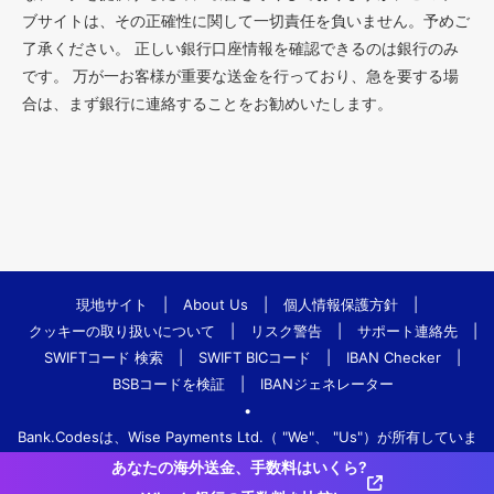
ブサイトは、その正確性に関して一切責任を負いません。予めご
了承ください。 正しい銀行口座情報を確認できるのは銀行のみ
です。 万が一お客様が重要な送金を行っており、急を要する場
合は、まず銀行に連絡することをお勧めいたします。
現地サイト
|
About Us
|
個人情報保護方針
|
クッキーの取り扱いについて
|
リスク警告
|
サポート連絡先
|
SWIFTコード 検索
|
SWIFT BICコード
|
IBAN Checker
|
BSBコードを検証
|
IBANジェネレーター
•
Bank.Codesは、Wise Payments Ltd.（ "We"、 "Us"）が所有していま
す。
あなたの海外送金、手数料はいくら?