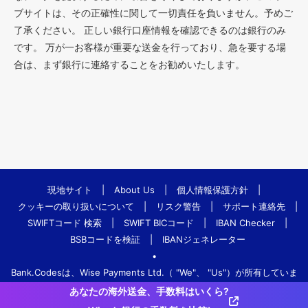
ブサイトは、その正確性に関して一切責任を負いません。予めご
了承ください。 正しい銀行口座情報を確認できるのは銀行のみ
です。 万が一お客様が重要な送金を行っており、急を要する場
合は、まず銀行に連絡することをお勧めいたします。
現地サイト
|
About Us
|
個人情報保護方針
|
クッキーの取り扱いについて
|
リスク警告
|
サポート連絡先
|
SWIFTコード 検索
|
SWIFT BICコード
|
IBAN Checker
|
BSBコードを検証
|
IBANジェネレーター
•
Bank.Codesは、Wise Payments Ltd.（ "We"、 "Us"）が所有していま
す。
あなたの海外送金、手数料はいくら?