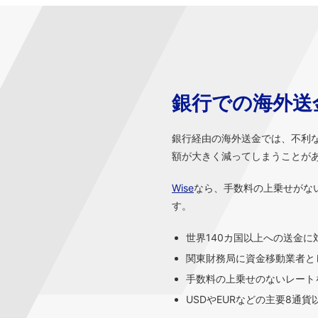
銀行での海外送
銀行経由の海外送金では、不利
額が大きく減ってしまうことが
Wise
なら、手数料の上乗せがな
す。
世界140カ国以上への送金に
関東財務局に資金移動業者と
手数料の上乗せのないレートを
USDやEURなどの主要8通