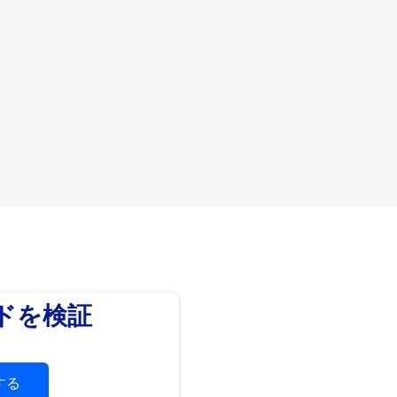
ードを検証
する