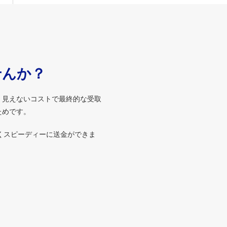
せんか？
、見えないコストで最終的な受取
ためです。
くスピーディーに送金ができま