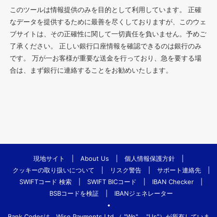
このツールは情報提供のみを目的として利用しています。 正確
なデータを提供するために最善を尽くしておりますが、このウェ
ブサイトは、その正確性に関して一切責任を負いません。予めご
了承ください。 正しい銀行口座情報を確認できるのは銀行のみ
です。 万が一お客様が重要な送金を行っており、急を要する場
合は、まず銀行に連絡することをお勧めいたします。
現地サイト
|
About Us
|
個人情報保護方針
|
クッキーの取り扱いについて
|
リスク警告
|
サポート連絡先
|
SWIFTコード 検索
|
SWIFT BICコード
|
IBAN Checker
|
BSBコードを検証
|
IBANジェネレーター
•
Bank.Codesは、Wise Payments Ltd.（ "We"、 "Us"）が所有していま