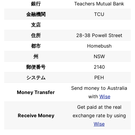
銀行
Teachers Mutual Bank
金融機関
TCU
支店
住所
28-38 Powell Street
都市
Homebush
州
NSW
郵便番号
2140
システム
PEH
Send money to Australia
Money Transfer
with
Wise
Get paid at the real
Receive Money
exchange rate by using
Wise