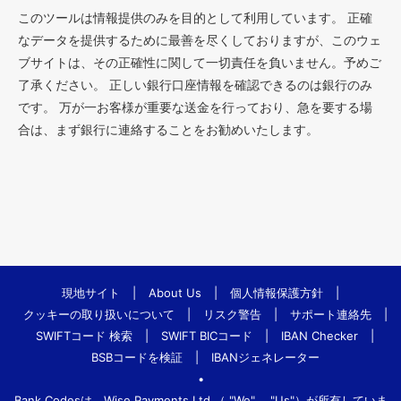
このツールは情報提供のみを目的として利用しています。 正確
なデータを提供するために最善を尽くしておりますが、このウェ
ブサイトは、その正確性に関して一切責任を負いません。予めご
了承ください。 正しい銀行口座情報を確認できるのは銀行のみ
です。 万が一お客様が重要な送金を行っており、急を要する場
合は、まず銀行に連絡することをお勧めいたします。
現地サイト
|
About Us
|
個人情報保護方針
|
クッキーの取り扱いについて
|
リスク警告
|
サポート連絡先
|
SWIFTコード 検索
|
SWIFT BICコード
|
IBAN Checker
|
BSBコードを検証
|
IBANジェネレーター
•
Bank.Codesは、Wise Payments Ltd.（ "We"、 "Us"）が所有していま