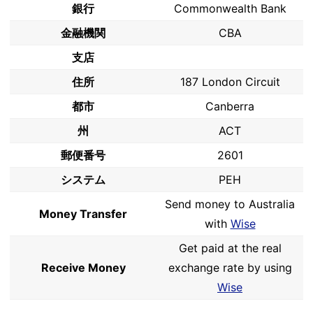
銀行
Commonwealth Bank
金融機関
CBA
支店
住所
187 London Circuit
都市
Canberra
州
ACT
郵便番号
2601
システム
PEH
Send money to Australia
Money Transfer
with
Wise
Get paid at the real
Receive Money
exchange rate by using
Wise