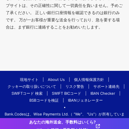
ブサイトは、その正確性に関して一切責任を負いません。予めご
了承ください。 正しい銀行口座情報を確認できるのは銀行のみ
です。 万が一お客様が重要な送金を行っており、急を要する場
合は、まず銀行に連絡することをお勧めいたします。
現地サイト
|
About Us
|
個人情報保護方針
|
クッキーの取り扱いについて
|
リスク警告
|
サポート連絡先
|
SWIFTコード 検索
|
SWIFT BICコード
|
IBAN Checker
|
BSBコードを検証
|
IBANジェネレーター
•
Bank.Codesは、Wise Payments Ltd.（ "We"、 "Us"）が所有していま
す。
あなたの海外送金、手数料はいくら?