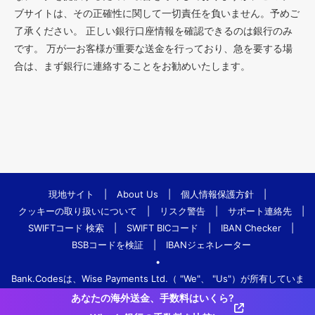
ブサイトは、その正確性に関して一切責任を負いません。予めご
了承ください。 正しい銀行口座情報を確認できるのは銀行のみ
です。 万が一お客様が重要な送金を行っており、急を要する場
合は、まず銀行に連絡することをお勧めいたします。
現地サイト
|
About Us
|
個人情報保護方針
|
クッキーの取り扱いについて
|
リスク警告
|
サポート連絡先
|
SWIFTコード 検索
|
SWIFT BICコード
|
IBAN Checker
|
BSBコードを検証
|
IBANジェネレーター
•
Bank.Codesは、Wise Payments Ltd.（ "We"、 "Us"）が所有していま
す。
あなたの海外送金、手数料はいくら?