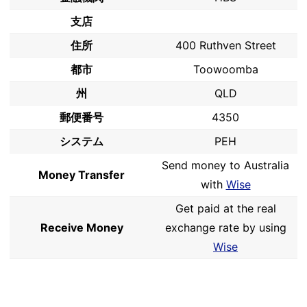
支店
住所
400 Ruthven Street
都市
Toowoomba
州
QLD
郵便番号
4350
システム
PEH
Send money to Australia
Money Transfer
with
Wise
Get paid at the real
Receive Money
exchange rate by using
Wise