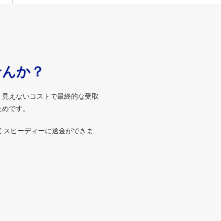
せんか？
、見えないコストで最終的な受取
ためです。
くスピーディーに送金ができま