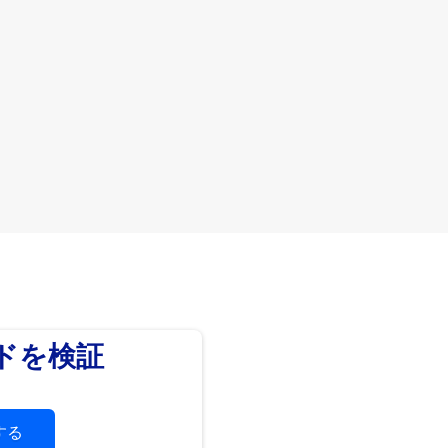
ードを検証
する