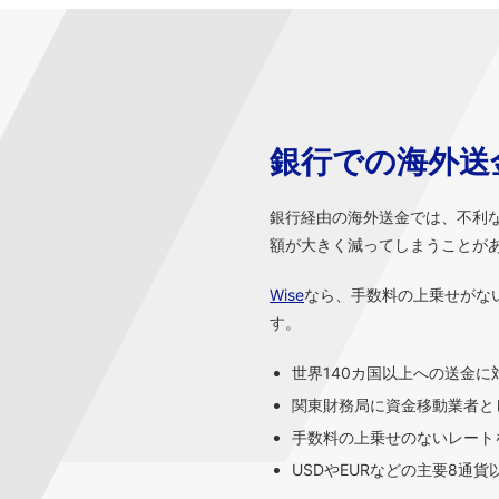
銀行での海外送
銀行経由の海外送金では、不利
額が大きく減ってしまうことが
Wise
なら、手数料の上乗せがな
す。
世界140カ国以上への送金に
関東財務局に資金移動業者と
手数料の上乗せのないレートを
USDやEURなどの主要8通