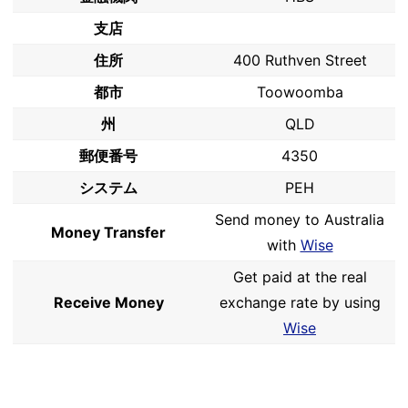
支店
住所
400 Ruthven Street
都市
Toowoomba
州
QLD
郵便番号
4350
システム
PEH
Send money to Australia
Money Transfer
with
Wise
Get paid at the real
Receive Money
exchange rate by using
Wise