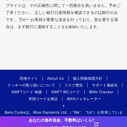
ブサイトは、その正確性に関して一切責任を負いません。予めご
了承ください。 正しい銀行口座情報を確認できるのは銀行のみ
です。 万が一お客様が重要な送金を行っており、急を要する場
合は、まず銀行に連絡することをお勧めいたします。
現地サイト
|
About Us
|
個人情報保護方針
|
クッキーの取り扱いについて
|
リスク警告
|
サポート連絡先
|
SWIFTコード 検索
|
SWIFT BICコード
|
IBAN Checker
|
BSBコードを検証
|
IBANジェネレーター
•
Bank.Codesは、Wise Payments Ltd.（ "We"、 "Us"）が所有していま
す。
あなたの海外送金、手数料はいくら?