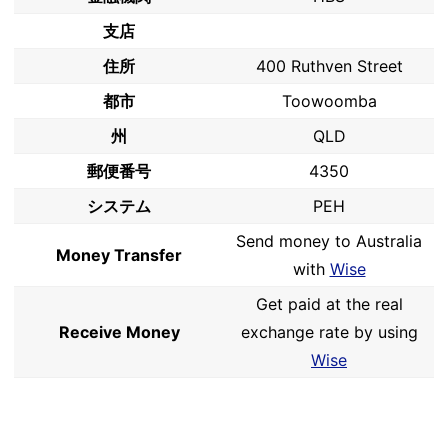
支店
住所
400 Ruthven Street
都市
Toowoomba
州
QLD
郵便番号
4350
システム
PEH
Send money to Australia
Money Transfer
with
Wise
Get paid at the real
Receive Money
exchange rate by using
Wise