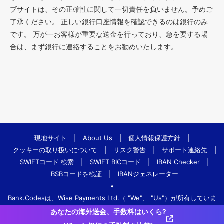
ブサイトは、その正確性に関して一切責任を負いません。予めご
了承ください。 正しい銀行口座情報を確認できるのは銀行のみ
です。 万が一お客様が重要な送金を行っており、急を要する場
合は、まず銀行に連絡することをお勧めいたします。
現地サイト
|
About Us
|
個人情報保護方針
|
クッキーの取り扱いについて
|
リスク警告
|
サポート連絡先
|
SWIFTコード 検索
|
SWIFT BICコード
|
IBAN Checker
|
BSBコードを検証
|
IBANジェネレーター
•
Bank.Codesは、Wise Payments Ltd.（ "We"、 "Us"）が所有していま
す。
あなたの海外送金、手数料はいくら?