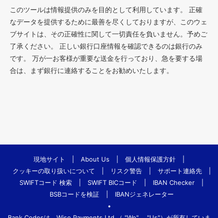
このツールは情報提供のみを目的として利用しています。 正確
なデータを提供するために最善を尽くしておりますが、このウェ
ブサイトは、その正確性に関して一切責任を負いません。予めご
了承ください。 正しい銀行口座情報を確認できるのは銀行のみ
です。 万が一お客様が重要な送金を行っており、急を要する場
合は、まず銀行に連絡することをお勧めいたします。
現地サイト
|
About Us
|
個人情報保護方針
|
クッキーの取り扱いについて
|
リスク警告
|
サポート連絡先
|
SWIFTコード 検索
|
SWIFT BICコード
|
IBAN Checker
|
BSBコードを検証
|
IBANジェネレーター
•
Bank.Codesは、Wise Payments Ltd.（ "We"、 "Us"）が所有していま