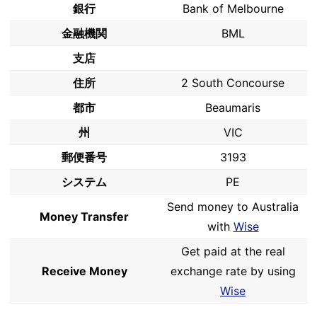
銀行
Bank of Melbourne
金融機関
BML
支店
住所
2 South Concourse
都市
Beaumaris
州
VIC
郵便番号
3193
システム
PE
Send money to Australia
Money Transfer
with
Wise
Get paid at the real
Receive Money
exchange rate by using
Wise