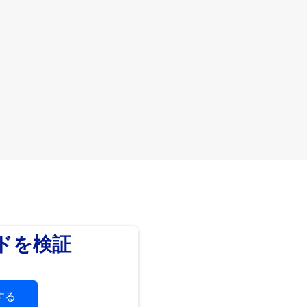
ードを検証
する