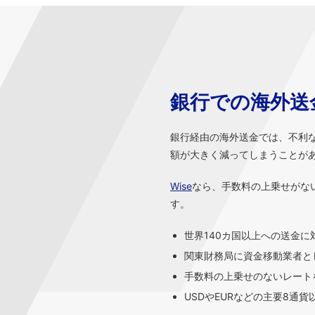
銀行での海外送
銀行経由の海外送金では、不利
額が大きく減ってしまうことが
Wise
なら、手数料の上乗せがな
す。
世界140カ国以上への送金に
関東財務局に資金移動業者と
手数料の上乗せのないレートを
USDやEURなどの主要8通