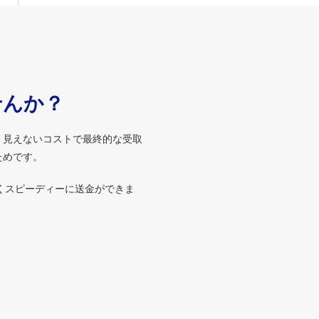
せんか？
、見えないコストで最終的な受取
ためです。
くスピーディーに送金ができま